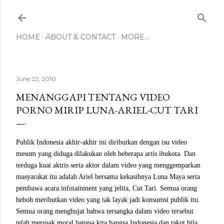
Skip to main content
HOME
ABOUT & CONTACT
MORE…
June 22, 2010
MENANGGAPI TENTANG VIDEO
PORNO MIRIP LUNA-ARIEL-CUT TARI
Publik
Indonesia
akhir-akhir ini diributkan dengan isu video
mesum yang diduga dilakukan oleh beberapa artis ibukota. Dan
terduga kuat aktris serta aktor dalam video yang menggemparkan
masyarakat itu adalah Ariel bersama kekasihnya Luna Maya serta
pembawa acara infotainment yang jelita, Cut Tari. Semua orang
heboh meributkan video yang tak layak jadi konsumsi publik itu.
Semua orang menghujat bahwa tersangka dalam video tersebut
telah merusak moral bangsa kita bangsa
Indonesia
dan takut bila