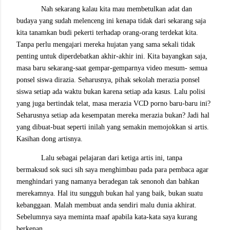
Nah sekarang kalau kita mau membetulkan adat dan
budaya yang sudah melenceng ini kenapa tidak dari sekarang saja
kita tanamkan budi pekerti terhadap orang-orang terdekat kita.
Tanpa perlu mengajari mereka hujatan yang sama sekali tidak
penting untuk diperdebatkan akhir-akhir ini. Kita bayangkan saja,
masa baru sekarang-saat gempar-gemparnya video mesum- semua
ponsel siswa dirazia. Seharusnya, pihak sekolah merazia ponsel
siswa setiap ada waktu bukan karena setiap ada kasus. Lalu polisi
yang juga bertindak telat, masa merazia VCD porno baru-baru ini?
Seharusnya setiap ada kesempatan mereka merazia bukan? Jadi hal
yang dibuat-buat seperti inilah yang semakin memojokkan si artis.
Kasihan dong artisnya.
Lalu sebagai pelajaran dari ketiga artis ini, tanpa
bermaksud sok suci sih saya menghimbau pada para pembaca agar
menghindari yang namanya beradegan tak senonoh dan bahkan
merekamnya. Hal itu sungguh bukan hal yang baik, bukan suatu
kebanggaan. Malah membuat anda sendiri malu dunia akhirat.
Sebelumnya saya meminta maaf apabila kata-kata saya kurang
berkenan.