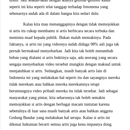
disini. Jadi seakan-akan dengan adanya gembar-gembor kasus
seperti ini kita seperti telat tanggap terhadap fenomena yang
sebenarnya sudah ada di dalam bangsa kita sedari dulu.
Kalau kita mau menanggapinya dengan tidak memojokkan
si artis itu cukup membantu si artis berbicara secara terbuka dan
meminta maaf kepada publik. Bukan malah memakinya. Pada
faktanya, si artis ini yang videonya sudah diduga 98% asli juga tak
pernah bermaksud menyebarkan. Jadi kita tak boleh menambah
beban yang dialami si artis buktinya saja, ada seorang yang secara
sengaja menyebarkan video tersebut mungkin dengan maksud untuk
menjatuhkan si artis. Sedangkan, masih banyak artis lain di
Indonesia ini yang melakukan hal seperti itu dan sayangnya mereka
tidak merekam atau bahkan mereka merekamnya tetapi
beruntungnya video pribadi mereka itu tidak tersebar. Jadi sebagai
masyarakat yang pintar, kita seharusnya tak boleh semakin
memojokkan si artis dengan berbagai macam tuntutan karena
sebetulnya di luar
sana
masih banyak artis atau bahkan anggota
Gedung Bundar yang melakukan hal serupa. Kalau si artis ini
dikenai hukuman berarti semua artis juga kena impasnya dong.