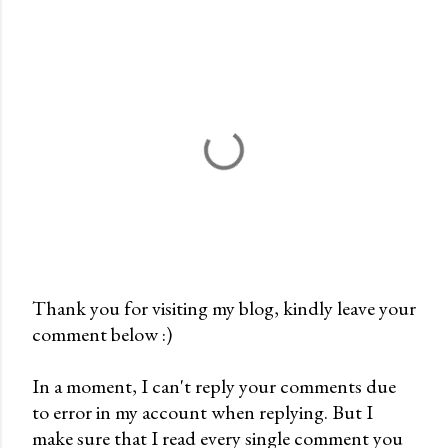
Thank you for visiting my blog, kindly leave your
comment below :)
P
o
In a moment, I can't reply your comments due
s
to error in my account when replying. But I
t
make sure that I read every single comment you
a