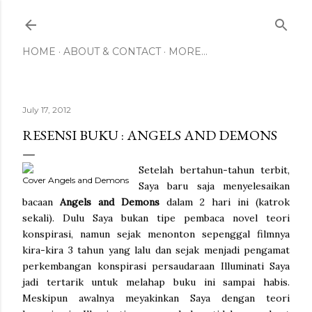
Skip to main content
HOME
ABOUT & CONTACT
MORE…
July 17, 2012
RESENSI BUKU : ANGELS AND DEMONS
Setelah bertahun-tahun terbit,
Cover Angels and Demons
Saya baru saja menyelesaikan
bacaan
Angels and Demons
dalam 2 hari ini (katrok
sekali). Dulu Saya bukan tipe pembaca novel teori
konspirasi, namun sejak menonton sepenggal filmnya
kira-kira 3 tahun yang lalu dan sejak menjadi pengamat
perkembangan konspirasi persaudaraan Illuminati Saya
jadi tertarik untuk melahap buku ini sampai habis.
Meskipun awalnya meyakinkan Saya dengan teori