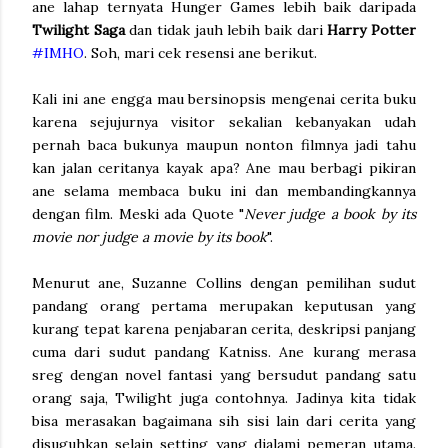
ane lahap ternyata Hunger Games lebih baik daripada
Twilight Saga
dan tidak jauh lebih baik dari
Harry Potter
#IMHO
. Soh, mari cek resensi ane berikut.
Kali ini ane engga mau bersinopsis mengenai cerita buku
karena sejujurnya visitor sekalian kebanyakan udah
pernah baca bukunya maupun nonton filmnya jadi tahu
kan jalan ceritanya kayak apa? Ane mau berbagi pikiran
ane selama membaca buku ini dan membandingkannya
dengan film. Meski ada Quote "
Never judge a book by its
movie nor judge a movie by its book
".
Menurut ane, Suzanne Collins dengan pemilihan sudut
pandang orang pertama merupakan keputusan yang
kurang tepat karena penjabaran cerita, deskripsi panjang
cuma dari sudut pandang Katniss. Ane kurang merasa
sreg dengan novel fantasi yang bersudut pandang satu
orang saja, Twilight juga contohnya. Jadinya kita tidak
bisa merasakan bagaimana sih sisi lain dari cerita yang
disuguhkan selain setting yang dialami pemeran utama.