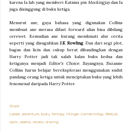
karena Ia lah yang memberi Katniss pin
Mockingjay
dan Ia
juga disinggung di buku ketiga.
Menurut ane, gaya bahasa yang digunakan Collins
membuat ane merasa difast forward alias bisa dibilang
cerewet. Kemudian ane kurang menikmati alur cerita
seperti yang disuguhkan
J.K Rowling
. Dan dari segi plot,
bagus dan licin dan cukup berat dibandingkan dengan
Harry Potter jadi tak salah kalau buku kedua dan
ketiganya menjadi
Editor's Choice
. Sayangnya, Suzanne
Collins harus belajar bereksplorasi menggunakan sudut
pandang orang ketiga untuk menciptakan buku yang lebih
fenomenal daripada Harry Potter.
Share
Labels:
adventure
buku
fantasy
HUnger Games trilogi
lifestyle
opini
resensi
review
sharing