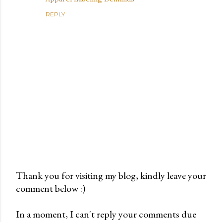
REPLY
Thank you for visiting my blog, kindly leave your
comment below :)
P
o
In a moment, I can't reply your comments due
s