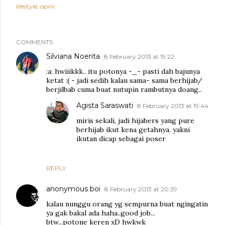
lifestyle
opini
COMMENTS
Silviana Noerita
8 February 2013 at 19:22
:a: hwiiikkk.. itu potonya -_- pasti dah bajunya
ketat :( - jadi sedih kalau sama- sama berhijab/
berjilbab cuma buat nutupin rambutnya doang..
Agista Saraswati
8 February 2013 at 19:44
miris sekali, jadi hijabers yang pure
berhijab ikut kena getahnya. yakni
ikutan dicap sebagai poser
REPLY
anonymous boi
8 February 2013 at 20:39
kalau nunggu orang yg sempurna buat ngingatin
ya gak bakal ada haha..good job...
btw...potone keren xD hwkwk