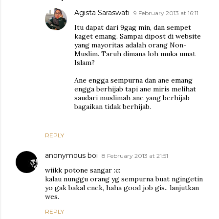
Agista Saraswati
9 February 2013 at 16:11
Itu dapat dari 9gag min, dan sempet
kaget emang. Sampai dipost di website
yang mayoritas adalah orang Non-
Muslim. Taruh dimana loh muka umat
Islam?
Ane engga sempurna dan ane emang
engga berhijab tapi ane miris melihat
saudari muslimah ane yang berhijab
bagaikan tidak berhijab.
REPLY
anonymous boi
8 February 2013 at 21:51
wiikk potone sangar :c:
kalau nunggu orang yg sempurna buat ngingetin
yo gak bakal enek, haha good job gis.. lanjutkan
wes.
REPLY