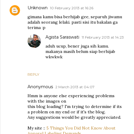
Unknown
10 February 2013 at 16:26
gimana kamu bisa berhijab gee, separuh jiwamu
adalah seorang lelaki. pasti sisi itu bakalan ga
terima :p
Agista Saraswati
11 February 2013 at 14:23
aduh ucup, bener juga sih kamu.
makanya masih belum siap berhijab
wkwkwk
REPLY
Anonymous
2 March 2013 at 04:07
Hmm is anyone else experiencing problems
with the images on
this blog loading? I'm trying to determine if its
a problem on my end or if it's the blog.
Any suggestions would be greatly appreciated.
My site ::
5 Things You Did Not Know About
Apparel Labeling Demands