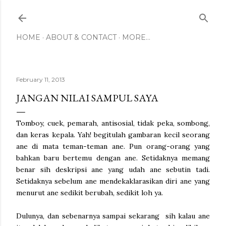
Skip to main content
HOME
ABOUT & CONTACT
MORE…
February 11, 2013
JANGAN NILAI SAMPUL SAYA
Tomboy, cuek, pemarah, antisosial, tidak peka, sombong,
dan keras kepala. Yah! begitulah gambaran kecil seorang
ane di mata teman-teman ane. Pun orang-orang yang
bahkan baru bertemu dengan ane. Setidaknya memang
benar sih deskripsi ane yang udah ane sebutin tadi.
Setidaknya sebelum ane mendekaklarasikan diri ane yang
menurut ane sedikit berubah, sedikit loh ya.
Dulunya, dan sebenarnya sampai sekarang sih kalau ane