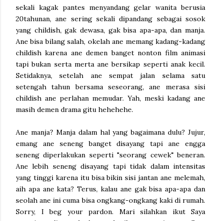
sekali kagak pantes menyandang gelar wanita berusia
20tahunan, ane sering sekali dipandang sebagai sosok
yang childish, gak dewasa, gak bisa apa-apa, dan manja.
Ane bisa bilang salah, okelah ane memang kadang-kadang
childish karena ane demen banget nonton film animasi
tapi bukan serta merta ane bersikap seperti anak kecil.
Setidaknya, setelah ane sempat jalan selama satu
setengah tahun bersama seseorang, ane merasa sisi
childish ane perlahan memudar. Yah, meski kadang ane
masih demen drama gitu hehehehe.
Ane manja? Manja dalam hal yang bagaimana dulu? Jujur,
emang ane seneng banget disayang tapi ane engga
seneng diperlakukan seperti "seorang cewek" beneran.
Ane lebih seneng disayang tapi tidak dalam intensitas
yang tinggi karena itu bisa bikin sisi jantan ane melemah,
aih apa ane kata? Terus, kalau ane gak bisa apa-apa dan
seolah ane ini cuma bisa ongkang-ongkang kaki di rumah.
Sorry, I beg your pardon. Mari silahkan ikut Saya