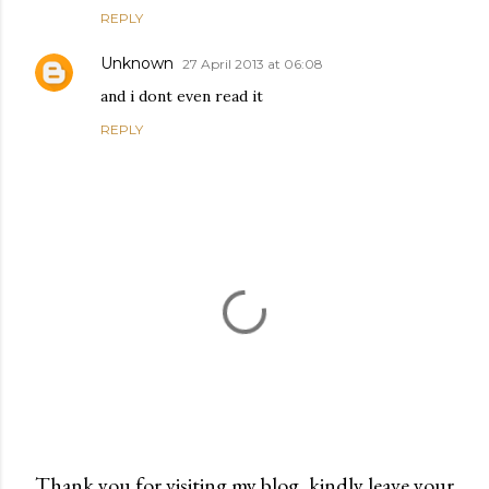
REPLY
Unknown
27 April 2013 at 06:08
and i dont even read it
REPLY
Thank you for visiting my blog, kindly leave your