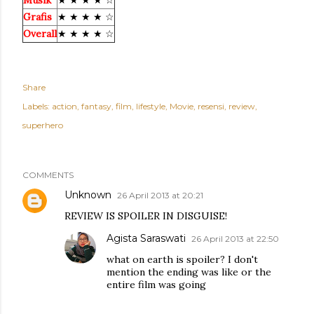
Musik
★ ★ ★ ★ ☆
Grafis
★ ★ ★ ★ ☆
Overall
★ ★ ★ ★ ☆
Share
Labels:
action
fantasy
film
lifestyle
Movie
resensi
review
superhero
COMMENTS
Unknown
26 April 2013 at 20:21
REVIEW IS SPOILER IN DISGUISE!
Agista Saraswati
26 April 2013 at 22:50
what on earth is spoiler? I don't
mention the ending was like or the
entire film was going