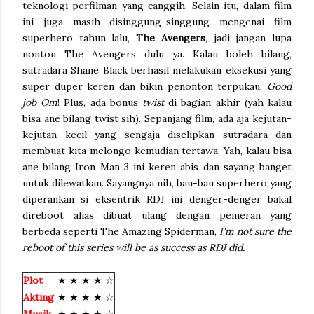
teknologi perfilman yang canggih. Selain itu, dalam film
ini juga masih disinggung-singgung mengenai film
superhero tahun lalu,
The Avengers
, jadi jangan lupa
nonton The Avengers dulu ya. Kalau boleh bilang,
sutradara Shane Black berhasil melakukan eksekusi yang
super duper keren dan bikin penonton terpukau,
Good
job Om
! Plus, ada bonus
twist
di bagian akhir (yah kalau
bisa ane bilang twist sih). Sepanjang film, ada aja kejutan-
kejutan kecil yang sengaja diselipkan sutradara dan
membuat kita melongo kemudian tertawa. Yah, kalau bisa
ane bilang Iron Man 3 ini keren abis dan sayang banget
untuk dilewatkan. Sayangnya nih, bau-bau superhero yang
diperankan si eksentrik RDJ ini denger-denger bakal
direboot alias dibuat ulang dengan pemeran yang
berbeda seperti The Amazing Spiderman,
I'm not sure the
reboot of this series will be as success as RDJ did.
Plot
★ ★ ★ ★ ☆
Akting
★ ★ ★ ★ ☆