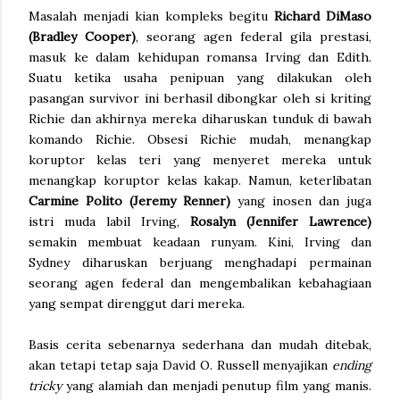
Masalah menjadi kian kompleks begitu
Richard DiMaso
(Bradley Cooper)
, seorang agen federal gila prestasi,
masuk ke dalam kehidupan romansa Irving dan Edith.
Suatu ketika usaha penipuan yang dilakukan oleh
pasangan survivor ini berhasil dibongkar oleh si kriting
Richie dan akhirnya mereka diharuskan tunduk di bawah
komando Richie. Obsesi Richie mudah, menangkap
koruptor kelas teri yang menyeret mereka untuk
menangkap koruptor kelas kakap. Namun, keterlibatan
Carmine Polito (Jeremy Renner)
yang inosen dan juga
istri muda labil Irving,
Rosalyn (Jennifer Lawrence)
semakin membuat keadaan runyam. Kini, Irving dan
Sydney diharuskan berjuang menghadapi permainan
seorang agen federal dan mengembalikan kebahagiaan
yang sempat direnggut dari mereka.
Basis cerita sebenarnya sederhana dan mudah ditebak,
akan tetapi tetap saja David O. Russell menyajikan
ending
tricky
yang alamiah dan menjadi penutup film yang manis.