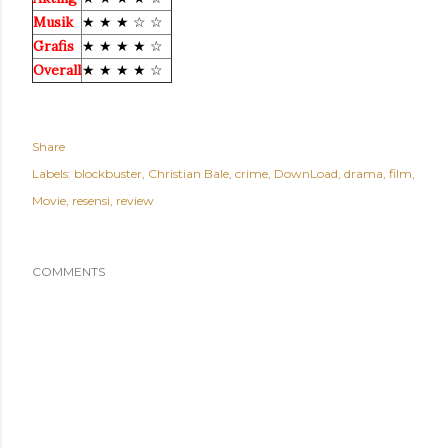
Musik
★ ★ ★ ☆ ☆
Grafis
★ ★ ★ ★ ☆
Overall
★ ★ ★ ★ ☆
Share
Labels:
blockbuster
Christian Bale
crime
DownLoad
drama
film
Movie
resensi
review
COMMENTS