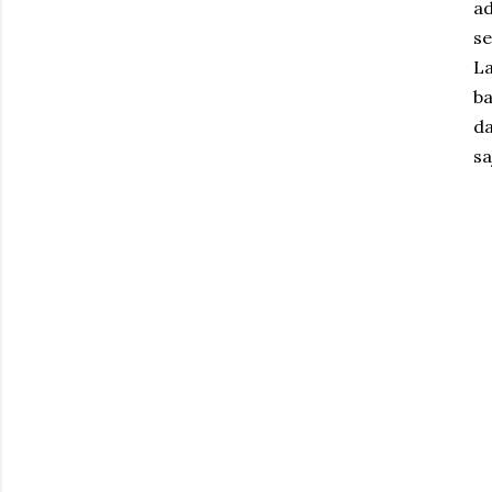
ad
se
L
ba
d
sa