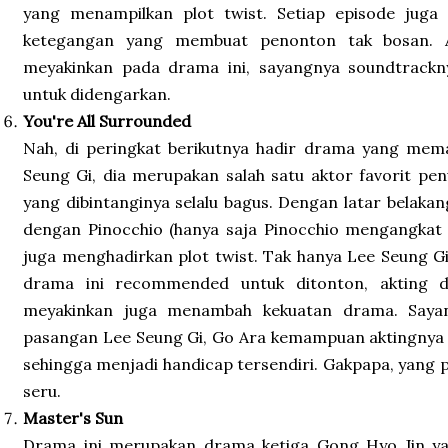
yang menampilkan plot twist. Setiap episode juga
ketegangan yang membuat penonton tak bosan. A
meyakinkan pada drama ini, sayangnya soundtrackn
untuk didengarkan.
You're All Surrounded
Nah, di peringkat berikutnya hadir drama yang me
Seung Gi, dia merupakan salah satu aktor favorit pe
yang dibintanginya selalu bagus. Dengan latar belakang
dengan Pinocchio (hanya saja Pinocchio mengangkat t
juga menghadirkan plot twist. Tak hanya Lee Seung 
drama ini recommended untuk ditonton, akting 
meyakinkan juga menambah kekuatan drama. Sayan
pasangan Lee Seung Gi, Go Ara kemampuan aktingnya 
sehingga menjadi handicap tersendiri. Gakpapa, yang
seru.
Master's Sun
Drama ini merupakan drama ketiga Gong Hyo Jin ya