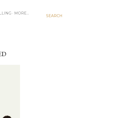
LLING
MORE…
SEARCH
ED