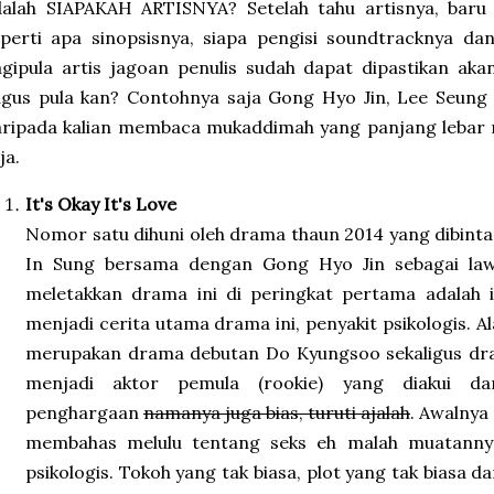
alah SIAPAKAH ARTISNYA? Setelah tahu artisnya, baru p
perti apa sinopsisnya, siapa pengisi soundtracknya da
agipula artis jagoan penulis sudah dapat dipastikan a
gus pula kan? Contohnya saja Gong Hyo Jin, Lee Seung 
aripada kalian membaca mukaddimah yang panjang lebar 
ja.
It's Okay It's Love
Nomor satu dihuni oleh drama thaun 2014 yang dibinta
In Sung bersama dengan Gong Hyo Jin sebagai law
meletakkan drama ini di peringkat pertama adalah i
menjadi cerita utama drama ini, penyakit psikologis. A
merupakan drama debutan Do Kyungsoo sekaligus d
menjadi aktor pemula (rookie) yang diakui d
penghargaan
namanya juga bias, turuti ajalah
. Awalnya 
membahas melulu tentang seks eh malah muatannya
psikologis. Tokoh yang tak biasa, plot yang tak biasa da