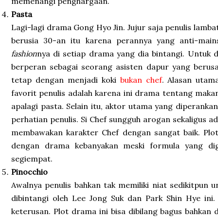
memenangi penghargaan.
Pasta
Lagi-lagi drama Gong Hyo Jin. Jujur saja penulis lamba
berusia 30-an itu karena perannya yang anti-mai
fashion
nya di setiap drama yang dia bintangi. Untuk 
berperan sebagai seorang asisten dapur yang beru
tetap dengan menjadi koki
bukan chef
. Alasan utam
favorit penulis adalah karena ini drama tentang maka
apalagi pasta. Selain itu, aktor utama yang diperank
perhatian penulis. Si Chef sungguh arogan sekaligus 
membawakan karakter Chef dengan sangat baik. Plot
dengan drama kebanyakan meski formula yang dig
segiempat.
Pinocchio
Awalnya penulis bahkan tak memiliki niat sedikitpu
dibintangi oleh Lee Jong Suk dan Park Shin Hye ini
keterusan. Plot drama ini bisa dibilang bagus bahka