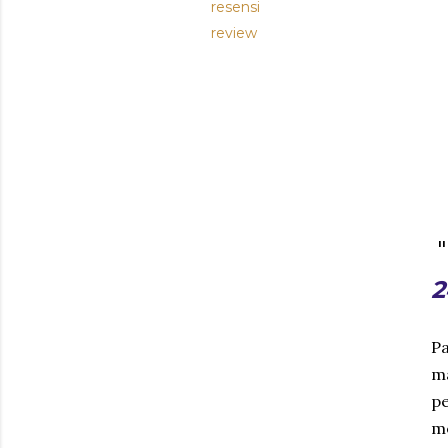
resensi
review
"
2
Pa
m
p
m