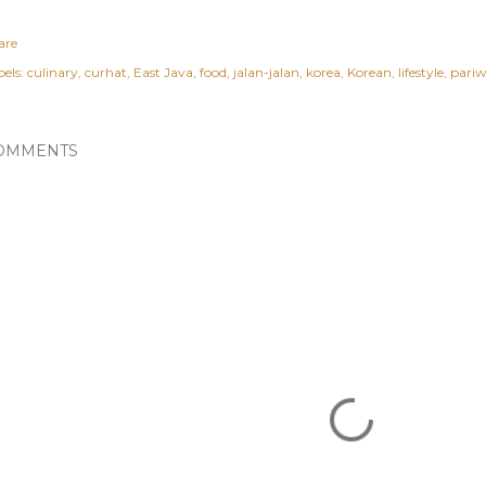
are
els:
culinary
curhat
East Java
food
jalan-jalan
korea
Korean
lifestyle
pariw
OMMENTS