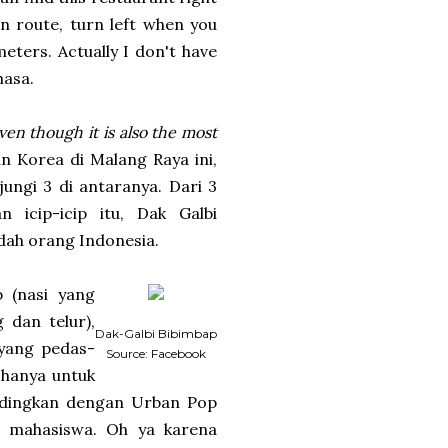
en route, turn left when you
eters. Actually I don't have
hasa.
en though it is also the most
n Korea di Malang Raya ini,
ungi 3 di antaranya. Dari 3
 icip-icip itu, Dak Galbi
dah orang Indonesia.
 (nasi yang
 dan telur),
Dak-Galbi Bibimbap
 yang pedas-
Source: Facebook
 hanya untuk
andingkan dengan Urban Pop
gi mahasiswa. Oh ya karena