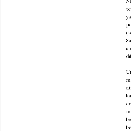
Na
te
ya
p
(k
Sa
s
di
U
ma
at
l
ce
mu
bi
be