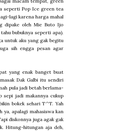
rbagai macam tempat, green
a seperti Pop Ice green tea
Lagi-lagi karena harga mahal
g dipake oleh Mie Buto Ijo
tahu bubuknya seperti apa).
ga untuk aku yang gak begitu
 juga sih engga pesan agar
pat yang enak banget buat
asak Dak Galbi itu sendiri
ah pula jadi betah berlama-
p sepi jadi makannya cukup
bikin bokek sehari T^T. Yah
 ya, apalagi mahasiswa kan
api diskonnya juga agak gak
. Hitung-hitungan aja deh,