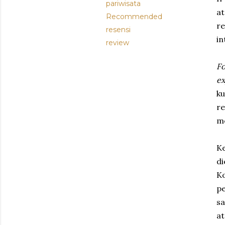
pariwisata
at
Recommended
re
resensi
in
review
Fo
ex
ku
r
me
K
d
Ko
pe
s
a