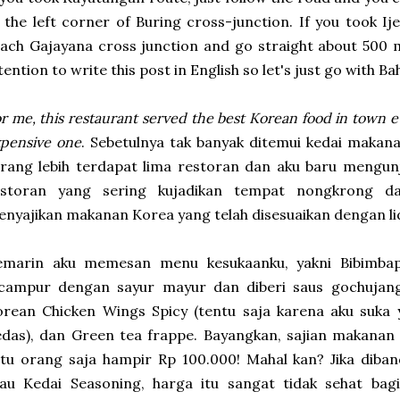
 the left corner of Buring cross-junction. If you took Ij
ach Gajayana cross junction and go straight about 500 m
tention to write this post in English so let's just go with Ba
r me, this restaurant served the best Korean food in town ev
pensive one
. Sebetulnya tak banyak ditemui kedai makana
rang lebih terdapat lima restoran dan aku baru mengunj
estoran yang sering kujadikan tempat nongkrong dan
nyajikan makanan Korea yang telah disesuaikan dengan li
emarin aku memesan menu kesukaanku, yakni Bibimbap
icampur dengan sayur mayur dan diberi saus gochujang
rean Chicken Wings Spicy (tentu saja karena aku suka
das), dan Green tea frappe. Bayangkan, sajian makanan
atu orang saja hampir Rp 100.000! Mahal kan? Jika dib
tau Kedai Seasoning, harga itu sangat tidak sehat ba