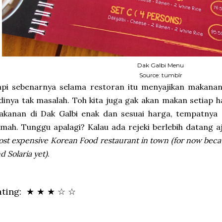
Dak Galbi Menu
Source: tumblr
api sebenarnya selama restoran itu menyajikan makana
dinya tak masalah. Toh kita juga gak akan makan setiap ha
akanan di Dak Galbi enak dan sesuai harga, tempatnya
mah. Tunggu apalagi? Kalau ada rejeki berlebih datang a
st expensive Korean Food restaurant in town (for now becau
d Solaria yet)
.
ating: ★ ★ ★
☆
☆