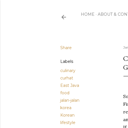
HOME
ABOUT & CON
Share
Ja
C
Labels
G
culinary
curhat
East Java
food
So
jalan-jalan
Fi
korea
re
Korean
an
lifestyle
If