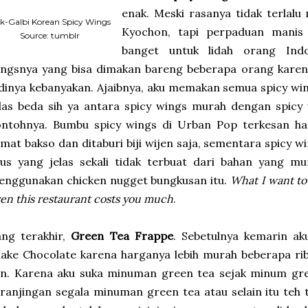
enak. Meski rasanya tidak terlalu
k-Galbi Korean Spicy Wings
Kyochon, tapi perpaduan manis
Source: tumblr
banget untuk lidah orang Indo
ingsnya yang bisa dimakan bareng beberapa orang karen
dinya kebanyakan. Ajaibnya, aku memakan semua spicy win
las beda sih ya antara spicy wings murah dengan spicy
ontohnya. Bumbu spicy wings di Urban Pop terkesan h
mat bakso dan ditaburi biji wijen saja, sementara spicy
aus yang jelas sekali tidak terbuat dari bahan yang 
enggunakan chicken nugget bungkusan itu.
What I want to 
en this restaurant costs you much
.
ang terakhir,
Green Tea Frappe
. Sebetulnya kemarin a
ake Chocolate karena harganya lebih murah beberapa ri
in. Karena aku suka minuman green tea sejak minum gree
ranjingan segala minuman green tea atau selain itu teh t