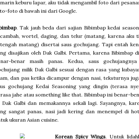
marin keburu lapar, aku tidak mengambil foto dari pesa
to-foto di bawah ini dari Google.
ibimbap
. Tak jauh beda dari sajian Bibimbap kedai season
cambah, wortel, daging, dan telur (matang, karena aku 
tengah matang) disertai saus gochujang. Tapi entah ken
ng disajikan oleh Dak Galbi. Pertama, karena Bibimbap d
enar-benar masih panas. Kedua, saus gochujangnya
chujang milik Dak Galbi sesuai dengan rasa yang kubayan
am, dan pas ketika dicampur dengan nasi, teksturnya juga
aus gochujang Kedai Seasoning yang dingin (terasa nye
rasa jahe atau something like that. Bibimbap ini benar-b
 Dak Galbi dan memakannya sekali lagi. Sayangnya, kar
ang sangat panas, nasi jadi kering dan menempel di ho
tuk ukuran Asian cuisine.
Korean Spicy Wings
. Untuk lida