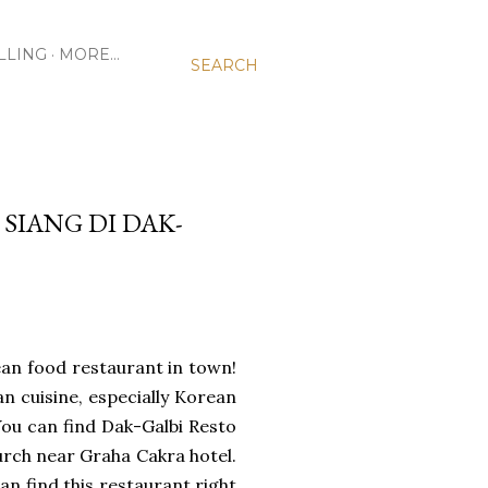
LLING
MORE…
SEARCH
SIANG DI DAK-
ean food restaurant in town!
ian cuisine, especially Korean
. You can find Dak-Galbi Resto
hurch near Graha Cakra hotel.
an find this restaurant right