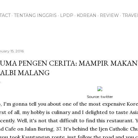
Skip to main content
TACT
TENTANG INGGRIS
LPDP
KOREAN
REVIEW
TRAVE
nuary 15, 2016
UMA PENGEN CERITA: MAMPIR MAKAN 
ALBI MALANG
Source: twitter
, I'm gonna tell you about one of the most expensive Kor
rst of all, my hobby is culinary and I delighted to taste As
cently. Well, it's not that difficult to find this restaurant
d Cafe on Jalan Buring, 37. It's behind the Ijen Catholic C
 you took Kayutangan route, just follow the road and you c