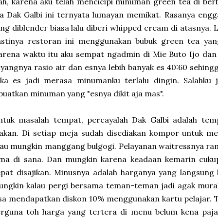
h, karena aku telah mencicipi minuman green tea di be
a Dak Galbi ini ternyata lumayan memikat. Rasanya engg
ng diblender biasa lalu diberi whipped cream di atasnya. 
astinya restoran ini menggunakan bubuk green tea yan
arena waktu itu aku sempat ngadmin di Mie Buto Ijo dan 
yangnya rasio air dan esnya lebih banyak es 40:60 sehing
uka es jadi merasa minumanku terlalu dingin. Salahku
buatkan minuman yang "esnya dikit aja mas".
ntuk masalah tempat, percayalah Dak Galbi adalah tem
kan. Di setiap meja sudah disediakan kompor untuk mem
au mungkin manggang bulgogi. Pelayanan waitressnya ram
ama di sana. Dan mungkin karena keadaan kemarin cuku
pat disajikan. Minusnya adalah harganya yang langsung 
ngkin kalau pergi bersama teman-teman jadi agak murah
sa mendapatkan diskon 10% menggunakan kartu pelajar. T
rguna toh harga yang tertera di menu belum kena pajak