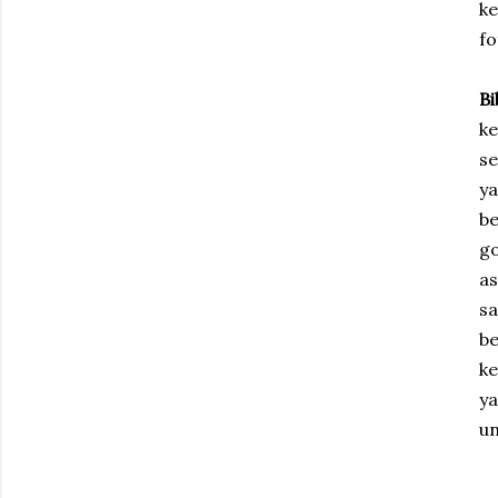
ke
fo
B
ke
se
ya
b
go
as
s
be
ke
y
un