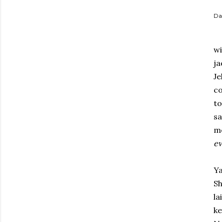
Da
w
ja
Je
c
to
s
m
ev
Y
Sh
la
ke