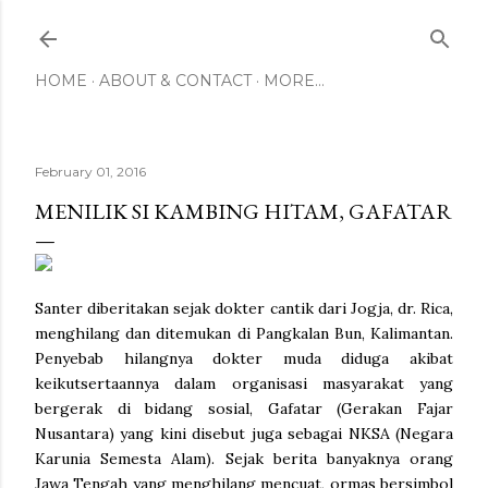
Skip to main content
HOME
ABOUT & CONTACT
MORE…
February 01, 2016
MENILIK SI KAMBING HITAM, GAFATAR
Santer diberitakan sejak dokter cantik dari Jogja, dr. Rica,
menghilang dan ditemukan di Pangkalan Bun, Kalimantan.
Penyebab hilangnya dokter muda diduga akibat
keikutsertaannya dalam organisasi masyarakat yang
bergerak di bidang sosial, Gafatar (Gerakan Fajar
Nusantara) yang kini disebut juga sebagai NKSA (Negara
Karunia Semesta Alam). Sejak berita banyaknya orang
Jawa Tengah yang menghilang mencuat, ormas bersimbol