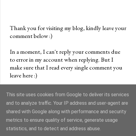
Thank you for visiting my blog, kindly leave your
comment below :)
P
o
In a moment, I can't reply your comments due
s
to error in my account when replying. But I
t
make sure that I read every single comment you
a
leave here :)
C
o
m
This site uses cookies from Google to deliver its services
m
and to analyze traffic. Your IP address and user-agent are
e
shared with Google along with performance and security
n
Powered by Blogger
metrics to ensure quality of service, generate usage
t
statistics, and to detect and address abuse.
cremevanilla©