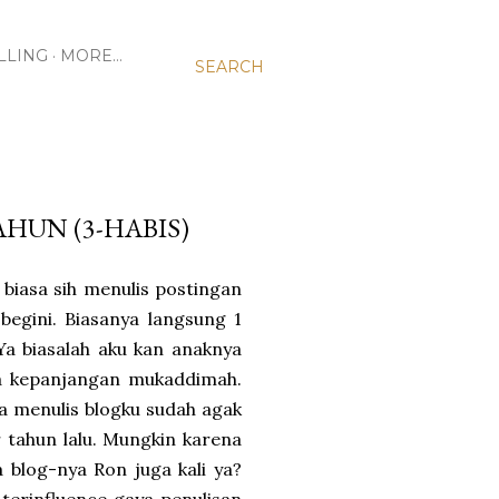
LLING
MORE…
SEARCH
AHUN (3-HABIS)
 biasa sih menulis postingan
begini. Biasanya langsung 1
 Ya biasalah aku kan anaknya
a kepanjangan mukaddimah.
a menulis blogku sudah agak
r tahun lalu. Mungkin karena
a blog-nya Ron juga kali ya?