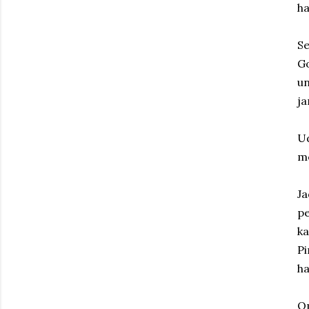
ha
Se
Go
un
ja
Ud
me
Ja
pe
k
Pi
ha
O