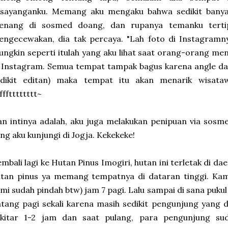
esayanganku. Memang aku mengaku bahwa sedikit banyak
enang di sosmed doang, dan rupanya temanku tertipu
ngecewakan, dia tak percaya. "Lah foto di Instagramny
ngkin seperti itulah yang aku lihat saat orang-orang m
 Instagram. Semua tempat tampak bagus karena angle da
edikit editan) maka tempat itu akan menarik wisata
ffftttttttt~
n intinya adalah, aku juga melakukan penipuan via sos
ng aku kunjungi di Jogja. Kekekeke!
mbali lagi ke Hutan Pinus Imogiri, hutan ini terletak di d
tan pinus ya memang tempatnya di dataran tinggi. Kami
mi sudah pindah btw) jam 7 pagi. Lalu sampai di sana puku
tang pagi sekali karena masih sedikit pengunjung yang 
ekitar 1-2 jam dan saat pulang, para pengunjung su