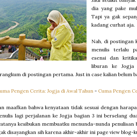
Jadi sedikit banyak
dia yang pake mu
Tapi ya gak sepan
kadang curhat aja.
Nah, di postingan k
menulis terlalu p
esensi dan kriti
liburan ke Jogja
rangkum di postingan pertama. Just in case kalian belum baca
uma Pengen Cerita: Jogja di Awal Tahun
-
Cuma Pengen Ceri
n maafkan bahwa kenyataan tidak sesuai dengan harapan
nulis lagi perjalanan ke Jogja bagian 3 ini berselang du
atanya kesibukan membuatku menunda-nunda penulisan bl
ak disayangkan sih karena akhir-akhir ini page view blog-k