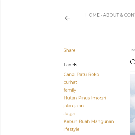
HOME
ABOUT & CON
Share
Ja
C
Labels
Candi Ratu Boko
curhat
family
Hutan Pinus Imogiri
jalan-jalan
Jogja
Kebun Buah Mangunan
lifestyle