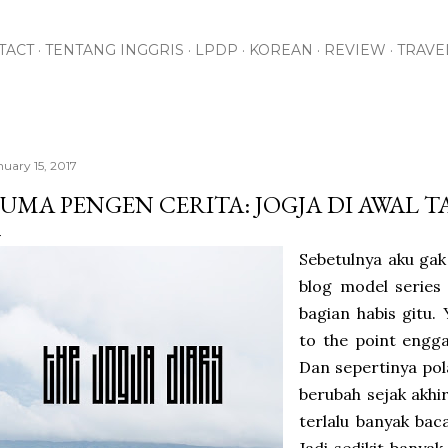
Skip to main content
TACT
TENTANG INGGRIS
LPDP
KOREAN
REVIEW
TRAVE
nuary 15, 2017
UMA PENGEN CERITA: JOGJA DI AWAL T
Sebetulnya aku gak
blog model series 
bagian habis gitu.
to the point engg
Dan sepertinya pol
berubah sejak akhi
terlalu banyak bac