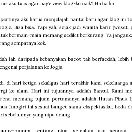
rus aku tulis agar page view blog-ku naik? Ha ha ha
pertinya aku harus menjelajah pantai baru agar blog ini 
ogle. Bisa bisa. Tapi yah, sejak jadi wanita karir (weset, 
tuk bermain-main memang sedikit berkurang. Ya jangankan
rang sempatnya kok.
ah lah daripada kebanyakan bacot tak berfaedah, lebih b
ngenai perjalanan ke Jogja.
di, di hari ketiga sekaligus hari terakhir kami sekeluarga
rgi ke alam. Hari ini tujuannya adalah Bantul. Kami m
arena memang tujuan pertamanya adalah Hutan Pinus Imo
nus Imogiri ini sesuai banget sama ekspektasiku, beda d
ri sebelumnya yang nipu doang.
mong-omong tentang nipu, semalam aku sempat 