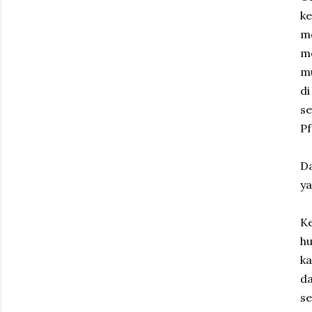
k
m
me
mu
di
s
Pf
Da
ya
Ke
hu
ka
da
s