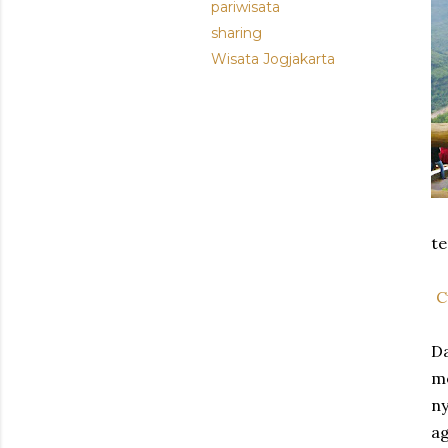
pariwisata
sharing
Wisata Jogjakarta
te
C
Da
me
ny
ag