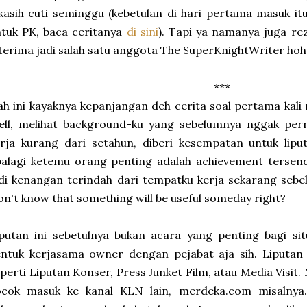
kasih cuti seminggu (kebetulan di hari pertama masuk it
tuk PK, baca ceritanya
di sini
). Tapi ya namanya juga reze
terima jadi salah satu anggota The SuperKnightWriter hoh
***
h ini kayaknya kepanjangan deh cerita soal pertama kali m
ell, melihat background-ku yang sebelumnya nggak pern
rja kurang dari setahun, diberi kesempatan untuk liput
alagi ketemu orang penting adalah achievement tersendiri
di kenangan terindah dari tempatku kerja sekarang sebe
n't know that something will be useful someday right?
putan ini sebetulnya bukan acara yang penting bagi si
ntuk kerjasama owner dengan pejabat aja sih. Liputan 
perti Liputan Konser, Press Junket Film, atau Media Visit. N
ocok masuk ke kanal KLN lain, merdeka.com misalnya. 