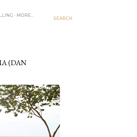
LLING
MORE…
SEARCH
MA (DAN