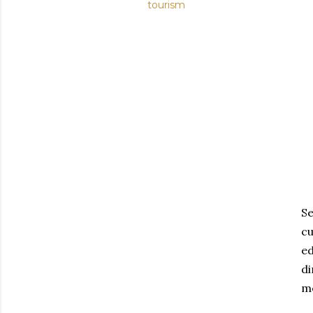
tourism
Se
c
ed
di
me