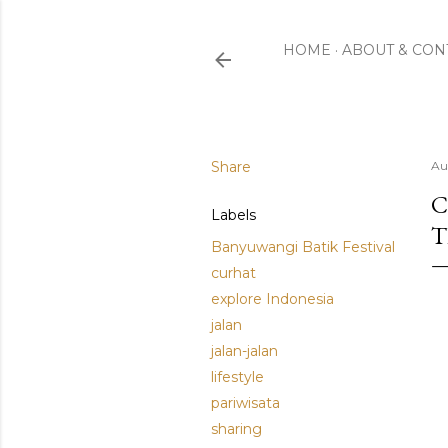
HOME
ABOUT & CON
Share
Au
C
Labels
T
Banyuwangi Batik Festival
curhat
explore Indonesia
jalan
jalan-jalan
lifestyle
pariwisata
sharing