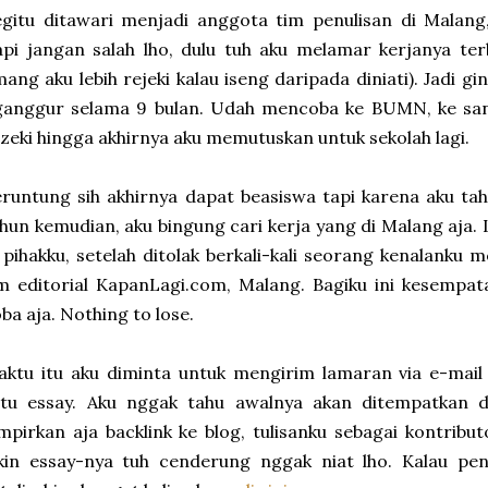
gitu ditawari menjadi anggota tim penulisan di Malang
pi jangan salah lho, dulu tuh aku melamar kerjanya ter
ang aku lebih rejeki kalau iseng daripada diniati). Jadi gin
ganggur selama 9 bulan. Udah mencoba ke BUMN, ke san
zeki hingga akhirnya aku memutuskan untuk sekolah lagi.
runtung sih akhirnya dapat beasiswa tapi karena aku ta
hun kemudian, aku bingung cari kerja yang di Malang aja.
 pihakku, setelah ditolak berkali-kali seorang kenalanku 
m editorial KapanLagi.com, Malang. Bagiku ini kesempa
ba aja. Nothing to lose.
ktu itu aku diminta untuk mengirim lamaran via e-mail
atu essay. Aku nggak tahu awalnya akan ditempatkan d
mpirkan aja backlink ke blog, tulisanku sebagai kontribut
ikin essay-nya tuh cenderung nggak niat lho. Kalau p