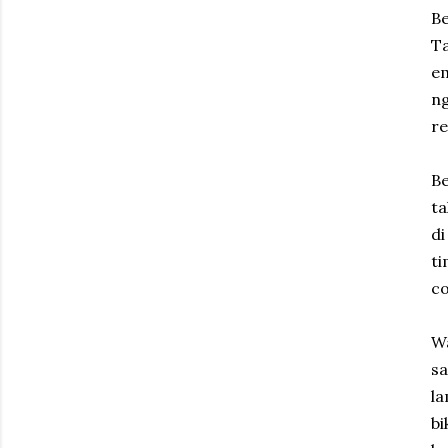
Be
Ta
em
n
re
Be
ta
di
ti
co
Wa
s
la
b