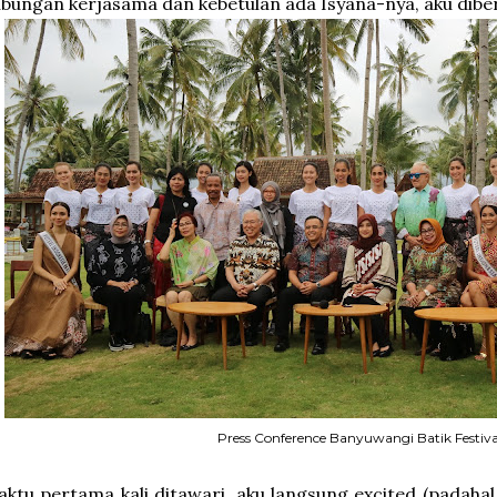
bungan kerjasama dan kebetulan ada Isyana-nya, aku dibe
Press Conference Banyuwangi Batik Festiva
ktu pertama kali ditawari, aku langsung excited (padahal