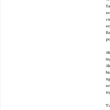
Sa
se
c
se
Ba
pe
Ak
in
Ak
bi
ng
se
ny
Ta