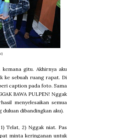
i)
u kemana gitu. Akhirnya aku
k ke sebuah ruang rapat. Di
mberi caption pada foto. Sama
H NGGAK BAWA PULPEN! Nggak
rhasil menyelesaikan semua
g duluan dibandingkan aku).
1) Telat, 2) Nggak niat. Pas
pat minta keringanan untuk