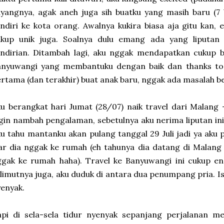
yangnya, agak aneh juga sih buatku yang masih baru (7 b
ndiri ke kota orang. Awalnya kukira biasa aja gitu kan,
ukup unik juga. Soalnya dulu emang ada yang liputan
ndirian. Ditambah lagi, aku nggak mendapatkan cukup b
nyuwangi yang membantuku dengan baik dan thanks to my
rtama (dan terakhir) buat anak baru, nggak ada masalah be
u berangkat hari Jumat (28/07) naik travel dari Malang 
gin nambah pengalaman, sebetulnya aku nerima liputan ini 
u tahu mantanku akan pulang tanggal 29 Juli jadi ya aku p
ar dia nggak ke rumah (eh tahunya dia datang di Malang
gak ke rumah haha). Travel ke Banyuwangi ini cukup en
limutnya juga, aku duduk di antara dua penumpang pria. Is
enyak.
pi di sela-sela tidur nyenyak sepanjang perjalanan me