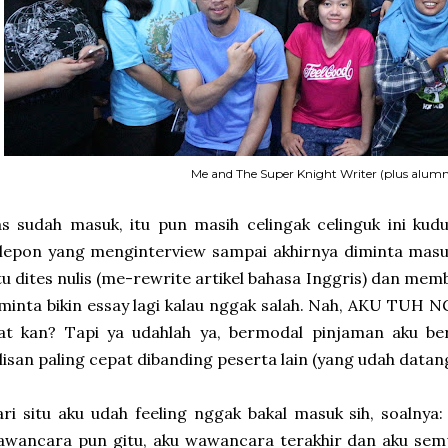
Me and The Super Knight Writer (plus alumn
s sudah masuk, itu pun masih celingak celinguk ini kud
lepon yang menginterview sampai akhirnya diminta masu
tu dites nulis (me-rewrite artikel bahasa Inggris) dan me
minta bikin essay lagi kalau nggak salah. Nah, AKU TU
iat kan? Tapi ya udahlah ya, bermodal pinjaman aku be
lisan paling cepat dibanding peserta lain (yang udah datan
ri situ aku udah feeling nggak bakal masuk sih, soalnya: 
awancara pun gitu, aku wawancara terakhir dan aku sem