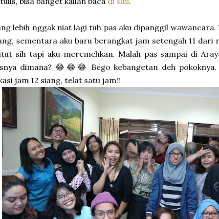
tulis, bisa banget kalian baca
di sini
.
ng lebih nggak niat lagi tuh pas aku dipanggil wawancara.
ang, sementara aku baru berangkat jam setengah 11 dar
tut sih tapi aku meremehkan. Malah pas sampai di Aray
esnya dimana? 😂😂😂 Bego kebangetan deh pokoknya. 
kasi jam 12 siang, telat satu jam!!