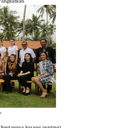
rangkatkan.
l
 liputannya kurang penting).