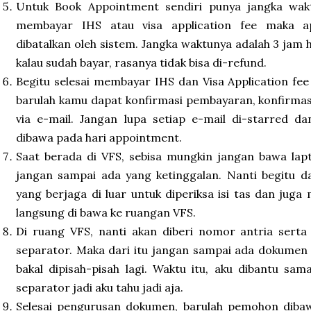
Untuk Book Appointment sendiri punya jangka wakt
membayar IHS atau visa application fee maka a
dibatalkan oleh sistem. Jangka waktunya adalah 3 ja
kalau sudah bayar, rasanya tidak bisa di-refund.
Begitu selesai membayar IHS dan Visa Application fe
barulah kamu dapat konfirmasi pembayaran, konfirmasi
via e-mail. Jangan lupa setiap e-mail di-starred da
dibawa pada hari appointment.
Saat berada di VFS, sebisa mungkin jangan bawa la
jangan sampai ada yang ketinggalan. Nanti begitu da
yang berjaga di luar untuk diperiksa isi tas dan juga 
langsung di bawa ke ruangan VFS.
Di ruang VFS, nanti akan diberi nomor antria serta
separator. Maka dari itu jangan sampai ada dokumen 
bakal dipisah-pisah lagi. Waktu itu, aku dibantu s
separator jadi aku tahu jadi aja.
Selesai pengurusan dokumen, barulah pemohon diba