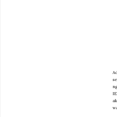
Ad
se
ng
IE
a
wa