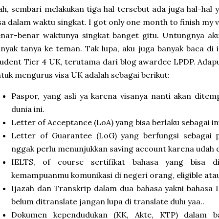
h, sembari melakukan tiga hal tersebut ada juga hal-hal 
sa dalam waktu singkat. I got only one month to finish my v
enar-benar waktunya singkat banget gitu. Untungnya ak
nyak tanya ke teman. Tak lupa, aku juga banyak baca di 
udent Tier 4 UK, terutama dari blog awardee LPDP. Ada
tuk mengurus visa UK adalah sebagai berikut:
Paspor, yang asli ya karena visanya nanti akan dite
dunia ini.
Letter of Acceptance (LoA) yang bisa berlaku sebagai in
Letter of Guarantee (LoG) yang berfungsi sebagai
nggak perlu menunjukkan saving account karena udah d
IELTS, of course sertifikat bahasa yang bisa 
kemampuanmu komunikasi di negeri orang, eligible ata
Ijazah dan Transkrip dalam dua bahasa yakni bahasa I
belum ditranslate jangan lupa di translate dulu yaa..
Dokumen kependudukan (KK, Akte, KTP) dalam ba