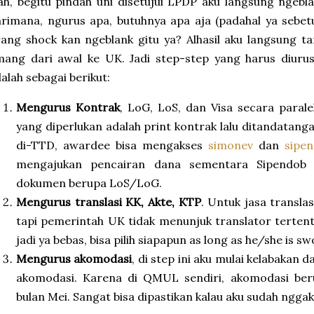
h, begitu pindah uni disetujui LPDP aku langsung ngebl
rimana, ngurus apa, butuhnya apa aja (padahal ya sebe
ang shock kan ngeblank gitu ya? Alhasil aku langsung 
ang dari awal ke UK. Jadi step-step yang harus diurus
alah sebagai berikut:
Mengurus Kontrak
, LoG, LoS, dan Visa secara paral
yang diperlukan adalah print kontrak lalu ditandatanga
di-TTD, awardee bisa mengakses
simonev
dan
sipe
mengajukan pencairan dana sementara Sipendob 
dokumen berupa LoS/LoG.
Mengurus translasi KK, Akte, KTP
. Untuk jasa transla
tapi pemerintah UK tidak menunjuk translator tertent
jadi ya bebas, bisa pilih siapapun as long as he/she is s
Mengurus akomodasi
, di step ini aku mulai kelabakan 
akomodasi. Karena di QMUL sendiri, akomodasi ber
bulan Mei. Sangat bisa dipastikan kalau aku sudah ngga