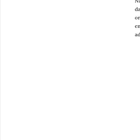
Na
da
or
em
ad