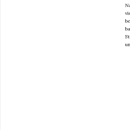
Na
vi
b
ba
St
un