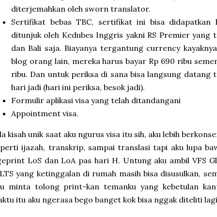
diterjemahkan oleh sworn translator.
Sertifikat bebas TBC, sertifikat ini bisa didapatka
ditunjuk oleh Kedubes Inggris yakni RS Premier yang te
dan Bali saja. Biayanya tergantung currency kayaknya
blog orang lain, mereka harus bayar Rp 690 ribu seme
ribu. Dan untuk periksa di sana bisa langsung datang
hari jadi (hari ini periksa, besok jadi).
Formulir aplikasi visa yang telah ditandangani
Appointment visa.
a kisah unik saat aku ngurus visa itu sih, aku lebih berko
perti ijazah, transkrip, sampai translasi tapi aku lupa b
eprint LoS dan LoA pas hari H. Untung aku ambil VFS Glo
LTS yang ketinggalan di rumah masih bisa disusulkan, 
ku minta tolong print-kan temanku yang kebetulan kan
ktu itu aku ngerasa bego banget kok bisa nggak diteliti lagi