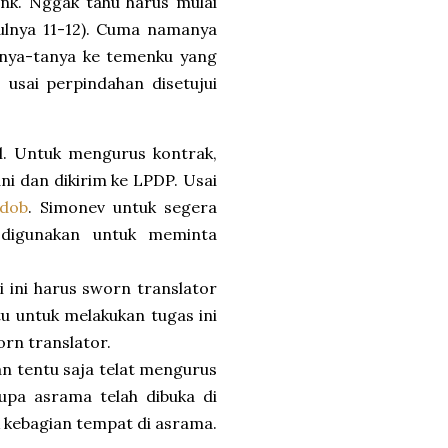
ank. Nggak tahu harus mulai
tulnya 11-12). Cuma namanya
tanya-tanya ke temenku yang
 usai perpindahan disetujui
el. Untuk mengurus kontrak,
ni dan dikirim ke LPDP. Usai
ndob
. Simonev untuk segera
digunakan untuk meminta
si ini harus sworn translator
u untuk melakukan tugas ini
worn translator.
dan tentu saja telat mengurus
upa asrama telah dibuka di
k kebagian tempat di asrama.