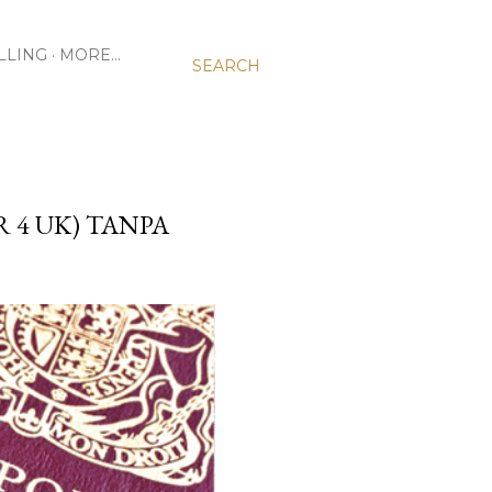
LLING
MORE…
SEARCH
 4 UK) TANPA