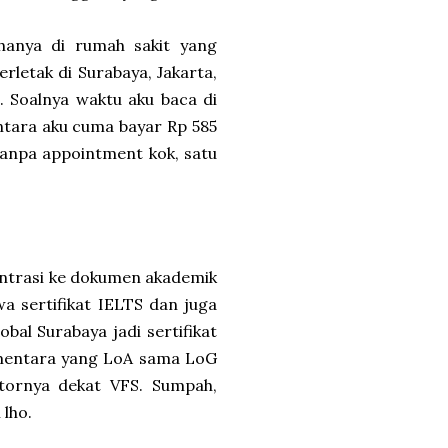
n hanya di rumah sakit yang
rletak di Surabaya, Jakarta,
. Soalnya waktu aku baca di
ntara aku cuma bayar Rp 585
 tanpa appointment kok, satu
nsentrasi ke dokumen akademik
awa sertifikat IELTS dan juga
bal Surabaya jadi sertifikat
sementara yang LoA sama LoG
tornya dekat VFS. Sumpah,
 lho.