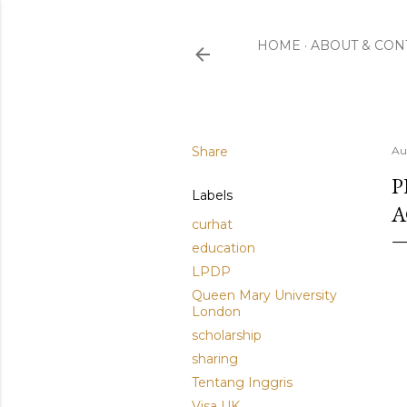
HOME
ABOUT & CON
Share
Au
P
Labels
A
curhat
education
LPDP
Queen Mary University
London
scholarship
sharing
Tentang Inggris
Visa UK