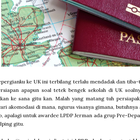
pergianku ke UK ini terbilang terlalu mendadak dan tiba-t
ersiapan apapun soal tetek bengek sekolah di UK soaln
kan ke sana gitu kan. Malah yang matang tuh persiapak
ari akomodasi di mana, ngurus visanya gimana, butuhnya
o, apalagi untuk awardee LPDP Jerman ada grup Pre-Depar
lping gitu.