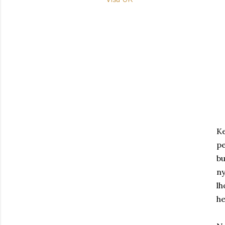
Ke
p
bu
ny
lh
he