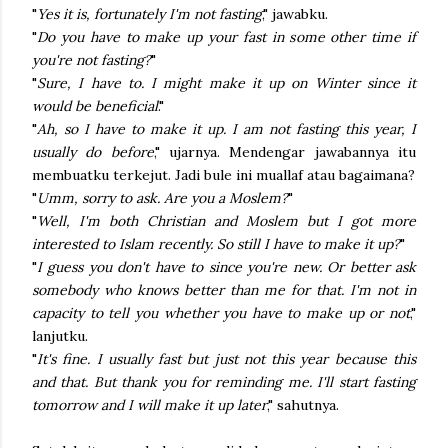
"
Yes it is, fortunately I'm not fasting
," jawabku.
"
Do you have to make up your fast in some other time if
you're not fasting?
"
"
Sure, I have to. I might make it up on Winter since it
would be beneficial
."
"
Ah, so I have to make it up. I am not fasting this year, I
usually do before
," ujarnya. Mendengar jawabannya itu
membuatku terkejut. Jadi bule ini muallaf atau bagaimana?
"
Umm, sorry to ask. Are you a Moslem?
"
"
Well, I'm both Christian and Moslem but I got more
interested to Islam recently. So still I have to make it up?
"
"
I guess you don't have to since you're new. Or better ask
somebody who knows better than me for that. I'm not in
capacity to tell you whether you have to make up or not
,"
lanjutku.
"
It's fine. I usually fast but just not this year because this
and that. But thank you for reminding me. I'll start fasting
tomorrow and I will make it up later
," sahutnya.