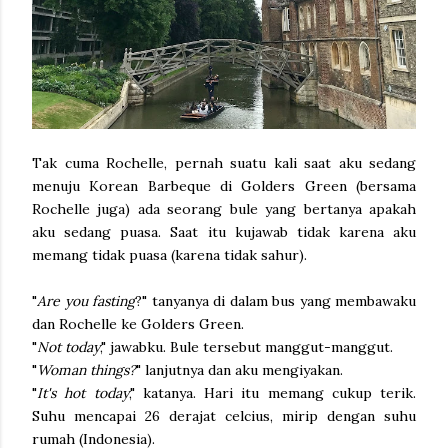
Tak cuma Rochelle, pernah suatu kali saat aku sedang
menuju Korean Barbeque di Golders Green (bersama
Rochelle juga) ada seorang bule yang bertanya apakah
aku sedang puasa. Saat itu kujawab tidak karena aku
memang tidak puasa (karena tidak sahur).
"
Are you fasting
?" tanyanya di dalam bus yang membawaku
dan Rochelle ke Golders Green.
"
Not today
," jawabku. Bule tersebut manggut-manggut.
"
Woman things?
" lanjutnya dan aku mengiyakan.
"
It's hot today
," katanya. Hari itu memang cukup terik.
Suhu mencapai 26 derajat celcius, mirip dengan suhu
rumah (Indonesia).