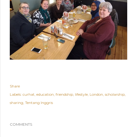
Share
Labels:
curhat
education
friendship
lifestyle
London
scholarship
sharing
Tentang Inggris
COMMENTS