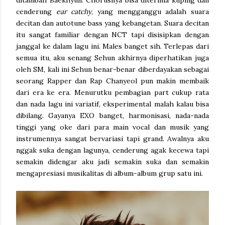
ditambah Baekhyun. Chorusnya bisa diterima kuping dan
cenderung
ear catchy
, yang mengganggu adalah suara
decitan dan autotune bass yang kebangetan. Suara decitan
itu sangat familiar dengan NCT tapi disisipkan dengan
janggal ke dalam lagu ini. Males banget sih. Terlepas dari
semua itu, aku senang Sehun akhirnya diperhatikan juga
oleh SM, kali ini Sehun benar-benar diberdayakan sebagai
seorang Rapper dan Rap Chanyeol pun makin membaik
dari era ke era. Menurutku pembagian part cukup rata
dan nada lagu ini variatif, eksperimental malah kalau bisa
dibilang. Gayanya EXO banget, harmonisasi, nada-nada
tinggi yang oke dari para main vocal dan musik yang
instrumennya sangat bervariasi tapi grand. Awalnya aku
nggak suka dengan lagunya, cenderung agak kecewa tapi
semakin didengar aku jadi semakin suka dan semakin
mengapresiasi musikalitas di album-album grup satu ini.