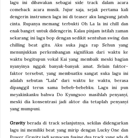
lagu ini dibawakan sebagai side track dalam acara
comeback acara musik. Jujur saja, sejak pertama kali
dengerin instrumen lagu ini di teaser aku langsung jatuh
cinta. Rupanya memang terbukti Oh La la ini chill dan
enak banget untuk didengerin. Kalau pinjam istilah zaman
sekarang ini lagu bop dengan sedikit sentuhan swing dan
chilling beat gitu. Aku suka juga rap Sehun yang
menunjukkan perkembangan signifikan dari waktu ke
waktu begitupun vokal Kai yang membaik meski bagian
nyanyinya nggak banyak-banyak amat. Selain faktor-
faktor tersebut, yang membuatku sangat suka lagu ini
adalah sebutan "Lala" dari waktu ke waktu, berasa
dipanggil terus sama bebeb-bebebku. Lagu ini pun
meyakinkanku bahwa Do Kyungsoo masihlah penyanyi,
meski dia konsentrasi jadi aktor dia tetaplah penyanyi
yang mumpuni.
Gravity
berada di track selanjutnya, sekilas didengarkan
lagu ini memiliki beat yang mirip dengan Lucky One dan
Power. Gravity jadi semacam fusing dua track yang ada di