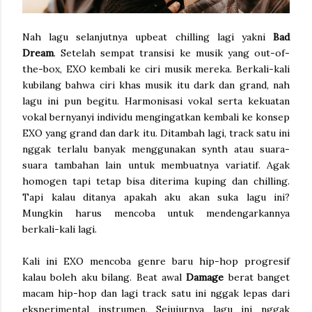
Nah lagu selanjutnya upbeat chilling lagi yakni
Bad
Dream
. Setelah sempat transisi ke musik yang out-of-
the-box, EXO kembali ke ciri musik mereka. Berkali-kali
kubilang bahwa ciri khas musik itu dark dan grand, nah
lagu ini pun begitu. Harmonisasi vokal serta kekuatan
vokal bernyanyi individu mengingatkan kembali ke konsep
EXO yang grand dan dark itu. Ditambah lagi, track satu ini
nggak terlalu banyak menggunakan synth atau suara-
suara tambahan lain untuk membuatnya variatif. Agak
homogen tapi tetap bisa diterima kuping dan chilling.
Tapi kalau ditanya apakah aku akan suka lagu ini?
Mungkin harus mencoba untuk mendengarkannya
berkali-kali lagi.
Kali ini EXO mencoba genre baru hip-hop progresif
kalau boleh aku bilang. Beat awal
Damage
berat banget
macam hip-hop dan lagi track satu ini nggak lepas dari
eksperimental instrumen. Sejujurnya lagu ini nggak