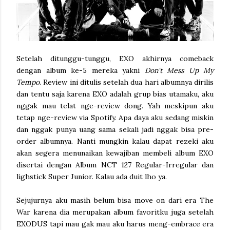
Setelah ditunggu-tunggu, EXO akhirnya comeback
dengan album ke-5 mereka yakni
Don't Mess Up My
Tempo
. Review ini ditulis setelah dua hari albumnya dirilis
dan tentu saja karena EXO adalah grup bias utamaku, aku
nggak mau telat nge-review dong. Yah meskipun aku
tetap nge-review via Spotify. Apa daya aku sedang miskin
dan nggak punya uang sama sekali jadi nggak bisa pre-
order albumnya. Nanti mungkin kalau dapat rezeki aku
akan segera menunaikan kewajiban membeli album EXO
disertai dengan Album NCT 127 Regular-Irregular dan
lighstick Super Junior. Kalau ada duit lho ya.
Sejujurnya aku masih belum bisa move on dari era The
War karena dia merupakan album favoritku juga setelah
EXODUS tapi mau gak mau aku harus meng-embrace era