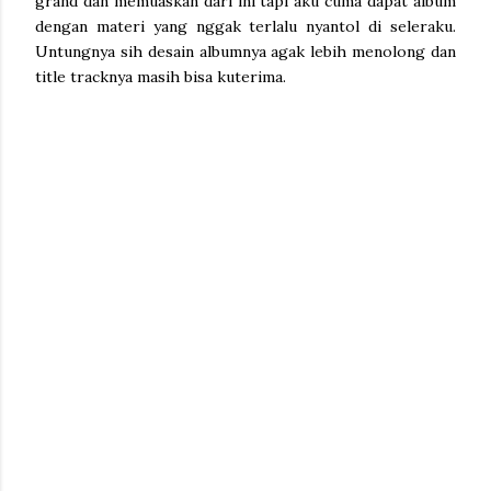
grand dan memuaskan dari ini tapi aku cuma dapat album
dengan materi yang nggak terlalu nyantol di seleraku.
Untungnya sih desain albumnya agak lebih menolong dan
title tracknya masih bisa kuterima.