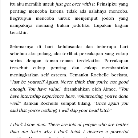
itu aku memilih untuk
just get over with it
. Prinsipku: yang
penting mencoba karena tidak ada salahnya mencoba.
Begitupun mencoba untuk menjemput jodoh yang
nampaknya memang bukan jodohku. Lupakan bagian
terakhir.
Sebenarnya di hari kelulusanku dan beberapa hari
sebelum aku pulang, aku terlibat percakapan yang cukup
serius dengan teman-teman terdekatku. Percakapan
tersebut cukup penting dan cukup membantuku
meningkatkan self-esteem. Temanku Rochelle berkata,
“
Just be yourself Agista. Never think that you’re not good
enough. You have value
.” ditambahkan oleh Aimee, “
You
have internship experience here, volunteering, you’ve done
well.
” Bahkan Rochelle sempat bilang, “
Once again you
said that you’re nothing, I will slap your head bitch.
”
I don’t know man. There are lots of people who are better
than me that’s why I don’t think I deserve a powerful