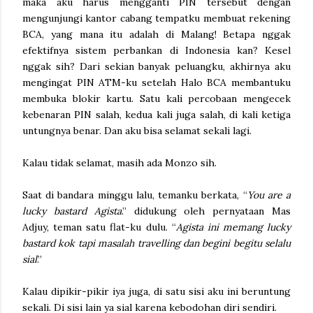
maka aku harus mengganti PIN tersebut dengan
mengunjungi kantor cabang tempatku membuat rekening
BCA, yang mana itu adalah di Malang! Betapa nggak
efektifnya sistem perbankan di Indonesia kan? Kesel
nggak sih? Dari sekian banyak peluangku, akhirnya aku
mengingat PIN ATM-ku setelah Halo BCA membantuku
membuka blokir kartu. Satu kali percobaan mengecek
kebenaran PIN salah, kedua kali juga salah, di kali ketiga
untungnya benar. Dan aku bisa selamat sekali lagi.
Kalau tidak selamat, masih ada Monzo sih.
Saat di bandara minggu lalu, temanku berkata, “
You are a
lucky bastard Agista
.” didukung oleh pernyataan Mas
Adjuy, teman satu flat-ku dulu. “
Agista ini memang lucky
bastard kok tapi masalah travelling dan begini begitu selalu
sial
.”
Kalau dipikir-pikir iya juga, di satu sisi aku ini beruntung
sekali. Di sisi lain ya sial karena kebodohan diri sendiri.