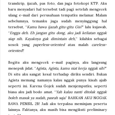
transkrip, ijazah, pas foto, dan juga fotokopi KTP. Aku
baru menyadari hal tersebut tadi pagi setelah mengecek
ulang e-mail dari perusahaan tempatku melamar. Malam
sebelumnya, temanku juga sudah menyinggung hal
tersebut, “
Kamu bawa ijazah gitu-gitu Gis?
” lalu kujawab,
“
Engga deh. Eh jangan gitu dong, aku jadi keliatan nggak
siap nih. Kayaknya gak dimintain deh,
” kilahku sebagai
sosok yang
paperless-oriented
atau malah
careless-
oriented
?
Begitu aku mengecek e-mail paginya, aku langsung
menepuk jidat. “
Agista, Agista, kamu niat kerja nggak sih?
”
Di situ aku sangat kesal terhadap diriku sendiri. Bukan
Agista memang namanya kalau nggak punya kisah ajaib
seperti ini. Karena Gojek sudah menjemputku, seperti
biasa aku jadi bodo amat. “
Yah kalau nanti ditolak nggak
boleh masuk ya sudah, pasrah saja
.” BAHKAN AKU NGGAK
BAWA PENSIL 2B! Jadi aku terpaksa meminjam peserta
lainnya. Faktanya, aku masih bisa mengikuti preliminary