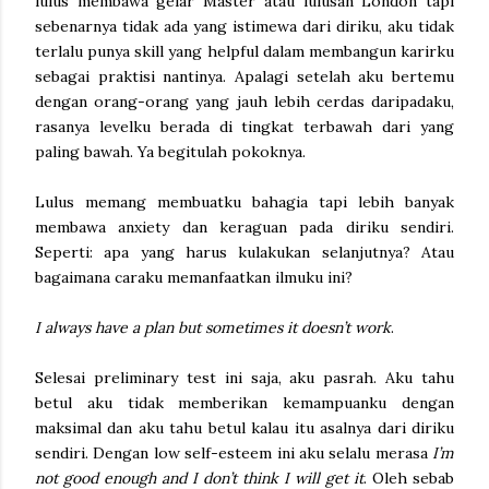
lulus membawa gelar Master atau lulusan London tapi
sebenarnya tidak ada yang istimewa dari diriku, aku tidak
terlalu punya skill yang helpful dalam membangun karirku
sebagai praktisi nantinya. Apalagi setelah aku bertemu
dengan orang-orang yang jauh lebih cerdas daripadaku,
rasanya levelku berada di tingkat terbawah dari yang
paling bawah. Ya begitulah pokoknya.
Lulus memang membuatku bahagia tapi lebih banyak
membawa anxiety dan keraguan pada diriku sendiri.
Seperti: apa yang harus kulakukan selanjutnya? Atau
bagaimana caraku memanfaatkan ilmuku ini?
I always have a plan but sometimes it doesn’t work
.
Selesai preliminary test ini saja, aku pasrah. Aku tahu
betul aku tidak memberikan kemampuanku dengan
maksimal dan aku tahu betul kalau itu asalnya dari diriku
sendiri. Dengan low self-esteem ini aku selalu merasa
I’m
not good enough and I don’t think I will get it
. Oleh sebab