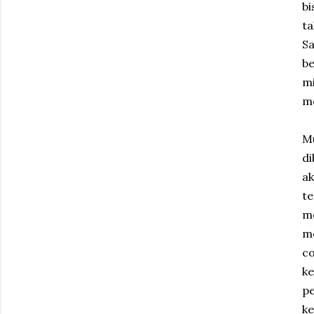
bi
ta
Sa
be
m
me
Mu
di
a
t
me
me
c
ke
p
k