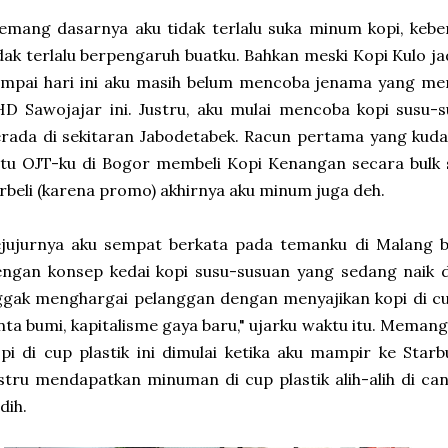
mang dasarnya aku tidak terlalu suka minum kopi, keber
dak terlalu berpengaruh buatku. Bahkan meski Kopi Kulo ja
ampai hari ini aku masih belum mencoba jenama yang me
D Sawojajar ini. Justru, aku mulai mencoba kopi susu-s
rada di sekitaran Jabodetabek. Racun pertama yang kud
tu OJT-ku di Bogor membeli Kopi Kenangan secara bulk s
rbeli (karena promo) akhirnya aku minum juga deh.
jujurnya aku sempat berkata pada temanku di Malang ba
ngan konsep kedai kopi susu-susuan yang sedang naik d
gak menghargai pelanggan dengan menyajikan kopi di cup 
nta bumi, kapitalisme gaya baru," ujarku waktu itu. Meman
pi di cup plastik ini dimulai ketika aku mampir ke Starb
stru mendapatkan minuman di cup plastik alih-alih di can
dih.