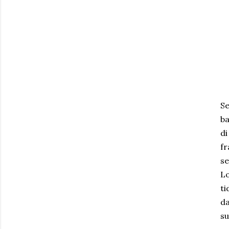
S
ba
d
f
s
Lo
t
da
su