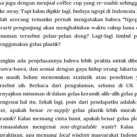
sa juga dengan menjual coffee cup yang
re-usable
sehing
ke away. Tapi kalau dipikir lagi, budaya ngopi di Indonesi
lah seorang temanku pernah mengatakan bahwa "Ngopi ad
rarti pengunjung akan menghabiskan waktu cukup lama d
inuman tersebut pelan-pelan dong? Lagi-lagi timbul 
nggunakan gelas plastik?
ngkin ada penjelasannya bahwa lebih praktis untuk diber
bawa-bawa, dan sesuai dengan gaya hidup orang Jakarta.
ku masih belum menemukan statistik atau penelitia
ersebut sih. Berkaca dari pengalaman, selama di UK 
nyajikan minuman di dalam gelas keramik alih-alih gelas p
ngenai hal itu. Sekali lagi, poin dari pendapatku ada
ost, apakah benar
re-supply
gelas plastik lebih murah
ramik? Kalau memang cinta bumi, apakah benar gelas pl
ermasalahan mengenai
non-degradable waste
? Kalau
epraktisan, apa memang
local wisdom
masyarakat Indone