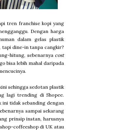
api tren franchise kopi yang
k mengganggu. Dengan harga
numan dalam gelas plastik
 tapi dine-in tanpa cangkir?
itung-hitung, sebenarnya
cost
go bisa lebih mahal daripada
 mencucinya.
ini sehingga sedotan plastik
g lagi trending di Shopee.
k ini tidak sebanding dengan
 sebenarnya sampai sekarang
g prinsip instan, harusnya
eshop-coffeeshop di UK atau