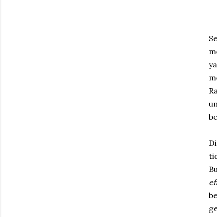
Se
m
y
me
Ra
un
be
Di
ti
Bu
ef
be
ge