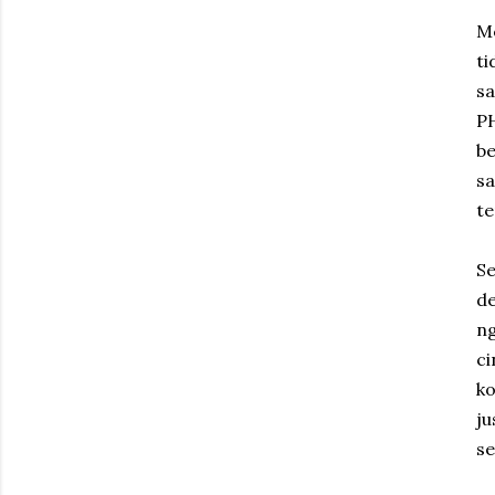
Me
ti
s
PH
be
sa
te
Se
de
ng
ci
ko
ju
se