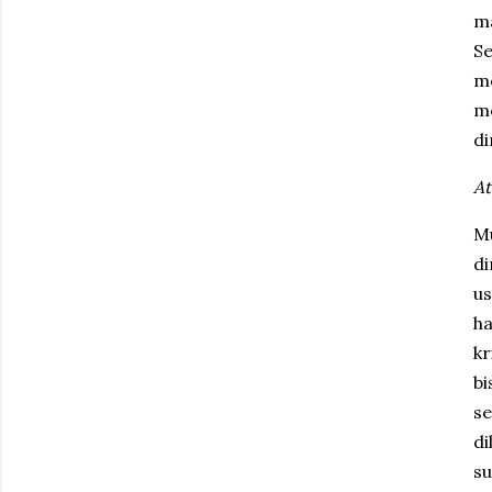
ma
S
me
me
di
At
M
di
u
ha
kr
bi
se
di
s