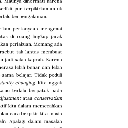
a. Maunya dihormati karena
edikit pun terpikirkan untuk
erlalu berpengalaman.
erikan pertanyaan mengenai
batas di ruang lingkup jarak
upakan perlakuan. Memang ada
tersebut tak lantas membuat
 jadi salah kaprah. Karena
erasa lebih benar dan lebih
sama belajar. Tidak peduli
stantly changing
. Kita nggak
kalau terlalu berpatok pada
djustment
atau
conservatism
ktif kita dalam memecahkan
lau cara berpikir kita masih
ah? Apalagi dalam masalah