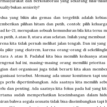
rmasyarakat dan berkolaborasi yang sekarang nilai-nila
uality
bukan
seniority
?
edua yang bikin aku gemas dan tergelitik adalah kebi
mberikan pilihan hitam dan putih, contoh: pilih keluarg
ad ke-21, merupakan sebuah kemunduran bila kita terus m
n putih, A atau B, utara atau selatan. Inilah yang membuat k
rena kita tidak pernah melihat jalan tengah. Dan ini y
la pikir yang ekstrem, karena orang-orang di sekeliling
tara A atau B. Padahal kita bisa memilih keduanya atau
ngenai hal ini, masing-masing orang memiliki priorita
gian dari organisasi juga tidak berarti kita akan membe
ganisasi tersebut. Memang ada unsur komitmen tapi un
ga perlu dipertimbangkan. Ada saatnya kita memilih se
rlu dan penting. Ada saatnya kita fokus pada hal yang kit
ertama sudah memperhatikan keseimbangan dalam hidup
kiran bahwa segala sesuatu tidak bisa diseimbangkan tapi h