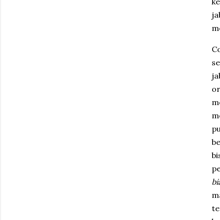
ke
ja
me
C
se
ja
or
me
me
p
b
bi
pe
bi
ma
t