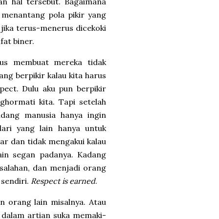
an hal tersebut. Bagaimana
i menantang pola pikir yang
jika terus-menerus dicekoki
fat biner.
rus membuat mereka tidak
ang berpikir kalau kita harus
ect. Dulu aku pun berpikir
ghormati kita. Tapi setelah
adang manusia hanya ingin
ari yang lain hanya untuk
tar dan tidak mengakui kalau
ain segan padanya. Kadang
esalahan, dan menjadi orang
sendiri.
Respect is earned
.
 orang lain misalnya. Atau
" dalam artian suka memaki-