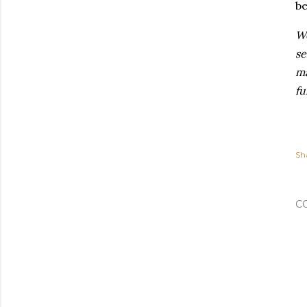
b
We
se
ma
fu
Sh
C