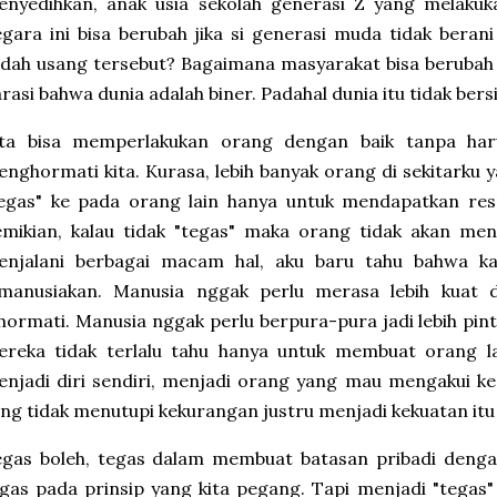
enyedihkan, anak usia sekolah generasi Z yang melakuk
gara ini bisa berubah jika si generasi muda tidak beran
dah usang tersebut? Bagaimana masyarakat bisa berubah 
rasi bahwa dunia adalah biner. Padahal dunia itu tidak bersi
ita bisa memperlakukan orang dengan baik tanpa ha
nghormati kita. Kurasa, lebih banyak orang di sekitarku y
egas" ke pada orang lain hanya untuk mendapatkan resp
mikian, kalau tidak "tegas" maka orang tidak akan men
enjalani berbagai macam hal, aku baru tahu bahwa k
imanusiakan. Manusia nggak perlu merasa lebih kuat d
hormati. Manusia nggak perlu berpura-pura jadi lebih pin
ereka tidak terlalu tahu hanya untuk membuat orang l
njadi diri sendiri, menjadi orang yang mau mengakui k
ng tidak menutupi kekurangan justru menjadi kekuatan itu 
gas boleh, tegas dalam membuat batasan pribadi dengan
gas pada prinsip yang kita pegang. Tapi menjadi "tegas