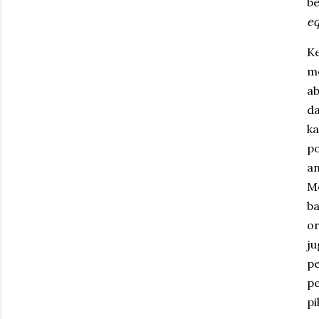
be
eq
K
me
ab
da
ka
po
an
Me
ba
or
ju
pe
p
pi