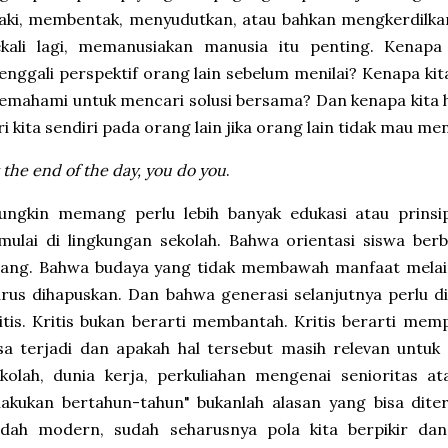
ki, membentak, menyudutkan, atau bahkan mengkerdilkan 
ekali lagi, memanusiakan manusia itu penting. Kenapa
nggali perspektif orang lain sebelum menilai? Kenapa ki
mahami untuk mencari solusi bersama? Dan kenapa kita h
ri kita sendiri pada orang lain jika orang lain tidak mau 
 the end of the day, you do you
.
ungkin memang perlu lebih banyak edukasi atau prinsi
mulai di lingkungan sekolah. Bahwa orientasi siswa ber
sang. Bahwa budaya yang tidak membawah manfaat melai
rus dihapuskan. Dan bahwa generasi selanjutnya perlu di
itis. Kritis bukan berarti membantah. Kritis berarti me
sa terjadi dan apakah hal tersebut masih relevan untuk
kolah, dunia kerja, perkuliahan mengenai senioritas a
lakukan bertahun-tahun" bukanlah alasan yang bisa diter
udah modern, sudah seharusnya pola kita berpikir da