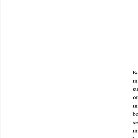
Ba
me
su
o
me
b
s
m