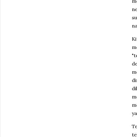
m
ne
su
na
K
me
"t
de
m
d
di
m
me
ya
Te
te