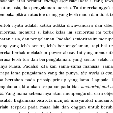
salahan atau bersifat
andhap asor
kalau kata Orang Jaw
batan, usia, dan pengalaman mereka. Tapi mereka nggak s
mbuka pikiran atas ide orang yang lebih muda dan tidak t
ontoh nyata adalah ketika adikku diwawancara dan dib
nioritas, menurut si kakak kelas ini senioritas ini ter
batan, usia, dan pengalaman. Padahal senioritas ini mer
ang yang lebih senior, lebih berpengalaman, tapi hal 
reka berhak melakukan power abuse. Ini yang menurutku
rasa lebih tua dan berpengalaman, yang senior selalu m
unya kuasa. Padahal kita kan sama-sama manusia, sama-
erapa lama pengalaman yang dia punya,
the world is con
sa bertahan pada prinsip-prinsip yang lama. Lagipula, 
ngalaman, kita akan terpapar pada bias
anchoring and a
as
. Yang mana sebenarnya akan mempengaruhi cara obje
salah. Bagaimana bisa kita menjadi masyarakat madani ka
erlalu terpaku pada masa lalu dan enggan untuk berub