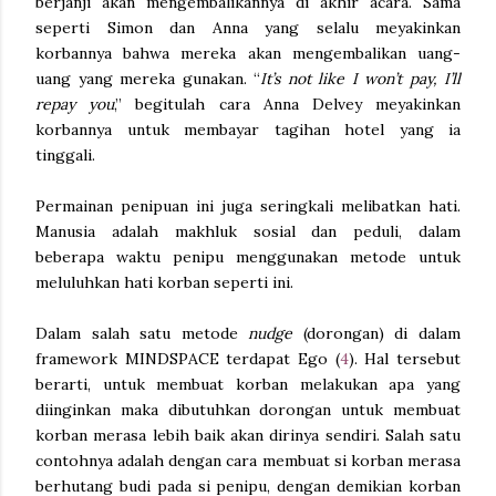
berjanji akan mengembalikannya di akhir acara. Sama
seperti Simon dan Anna yang selalu meyakinkan
korbannya bahwa mereka akan mengembalikan uang-
uang yang mereka gunakan. “
It’s not like I won’t pay, I’ll
repay you
,” begitulah cara Anna Delvey meyakinkan
korbannya untuk membayar tagihan hotel yang ia
tinggali.
Permainan penipuan ini juga seringkali melibatkan hati.
Manusia adalah makhluk sosial dan peduli, dalam
beberapa waktu penipu menggunakan metode untuk
meluluhkan hati korban seperti ini.
Dalam salah satu metode
nudge
(dorongan) di dalam
framework MINDSPACE terdapat Ego (
4
). Hal tersebut
berarti, untuk membuat korban melakukan apa yang
diinginkan maka dibutuhkan dorongan untuk membuat
korban merasa lebih baik akan dirinya sendiri. Salah satu
contohnya adalah dengan cara membuat si korban merasa
berhutang budi pada si penipu, dengan demikian korban