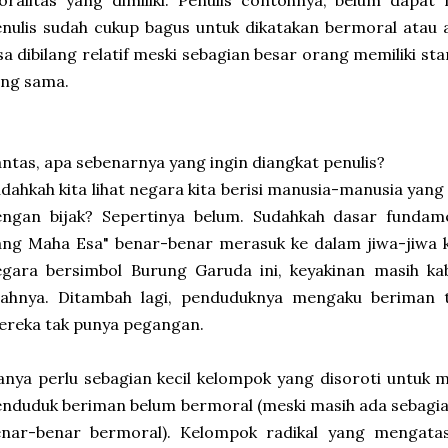
oralitas yang dimiliki. Penulis contohnya, belum dapa
nulis sudah cukup bagus untuk dikatakan bermoral atau a
sa dibilang relatif meski sebagian besar orang memiliki st
ang sama.
ntas, apa sebenarnya yang ingin diangkat penulis?
dahkah kita lihat negara kita berisi manusia-manusia ya
engan bijak? Sepertinya belum. Sudahkah dasar funda
ang Maha Esa" benar-benar merasuk ke dalam jiwa-jiwa 
egara bersimbol Burung Garuda ini, keyakinan masih ka
rahnya. Ditambah lagi, penduduknya mengaku beriman t
reka tak punya pegangan.
nya perlu sebagian kecil kelompok yang disoroti untuk
nduduk beriman belum bermoral (meski masih ada sebagi
enar-benar bermoral). Kelompok radikal yang mengata