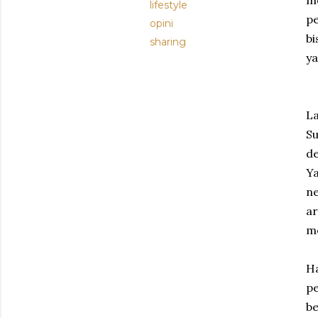
m
lifestyle
pe
opini
bi
sharing
y
La
Su
d
Y
n
a
me
Ha
pe
b