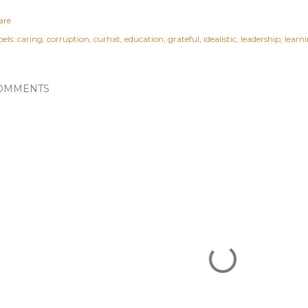
are
els:
caring
corruption
curhat
education
grateful
idealistic
leadership
learn
OMMENTS