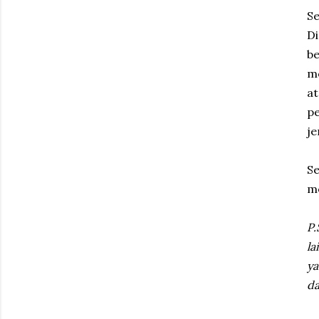
Se
Di
b
mo
a
pe
je
Se
me
P.
la
ya
da