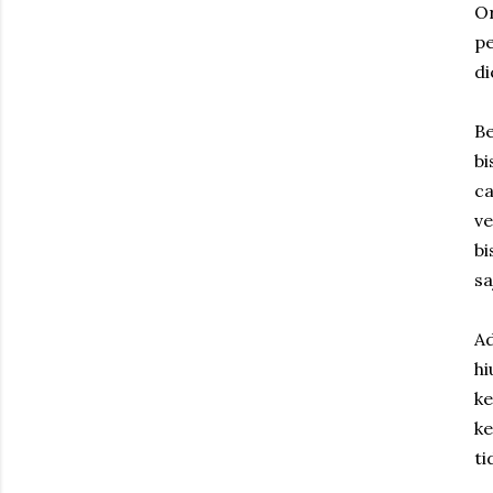
O
pe
di
Be
bi
ca
v
bi
sa
Ad
h
k
k
ti