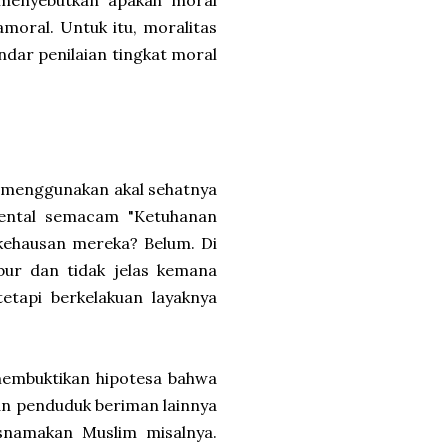
t menyebutkan apakah moral
moral. Untuk itu, moralitas
andar penilaian tingkat moral
ng menggunakan akal sehatnya
mental semacam "Ketuhanan
kehausan mereka? Belum. Di
bur dan tidak jelas kemana
etapi berkelakuan layaknya
 membuktikan hipotesa bahwa
an penduduk beriman lainnya
snamakan Muslim misalnya.