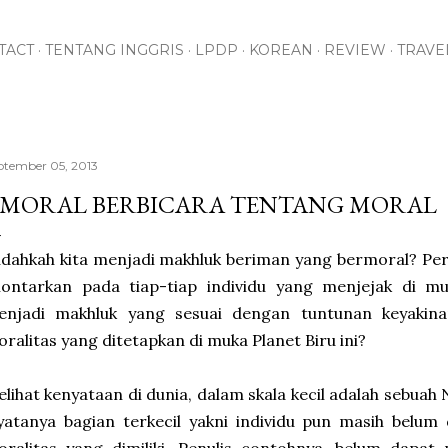
Skip to main content
TACT
TENTANG INGGRIS
LPDP
KOREAN
REVIEW
TRAVE
ptember 05, 2013
MORAL BERBICARA TENTANG MORAL
dahkah kita menjadi makhluk beriman yang bermoral? Pert
lontarkan pada tiap-tiap individu yang menjejak di mu
enjadi makhluk yang sesuai dengan tuntunan keyakina
ralitas yang ditetapkan di muka Planet Biru ini?
lihat kenyataan di dunia, dalam skala kecil adalah sebuah
atanya bagian terkecil yakni individu pun masih belum