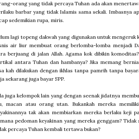
rang-orang yang tidak percaya Tuhan ada akan menerta
rilaku barbar yang tidak Islamis sama sekali. Imbasnya 
cap sedemikian rupa, miris.
lum lagi topeng dakwah yang digunakan untuk mengeruk 
snis air liur membuat orang berlomba-lomba menjadi Da'
ra berjuang di jalan Allah. Agama kok dibikin komoditas
ertikal antara Tuhan dan hambanya? Jika memang berni
sa kah dilakukan dengan ikhlas tanpa pamrih tanpa bay
ja sekarang juga bayar SPP.
a juga kelompok lain yang dengan seenak jidatnya membur
iu, macan atau orang utan. Bukankah mereka memiliki
eyakinannya tak akan membiarkan mereka berlaku keji p
emana pedoman keyakinan yang mereka genggam? Tidak s
dak percaya Tuhan kembali tertawa bukan?