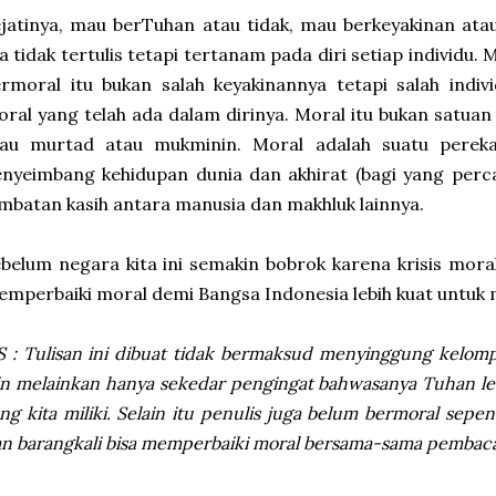
jatinya, mau berTuhan atau tidak, mau berkeyakinan atau 
a tidak tertulis tetapi tertanam pada diri setiap individu. 
ermoral itu bukan salah keyakinannya tetapi salah ind
ral yang telah ada dalam dirinya. Moral itu bukan satuan 
tau murtad atau mukminin. Moral adalah suatu perek
nyeimbang kehidupan dunia dan akhirat (bagi yang perca
mbatan kasih antara manusia dan makhluk lainnya.
belum negara kita ini semakin bobrok karena krisis mo
mperbaiki moral demi Bangsa Indonesia lebih kuat untuk
S : Tulisan ini dibuat tidak bermaksud menyinggung kelo
in melainkan hanya sekedar pengingat bahwasanya Tuhan l
ng kita miliki. Selain itu penulis juga belum bermoral sepe
n barangkali bisa memperbaiki moral bersama-sama pembaca