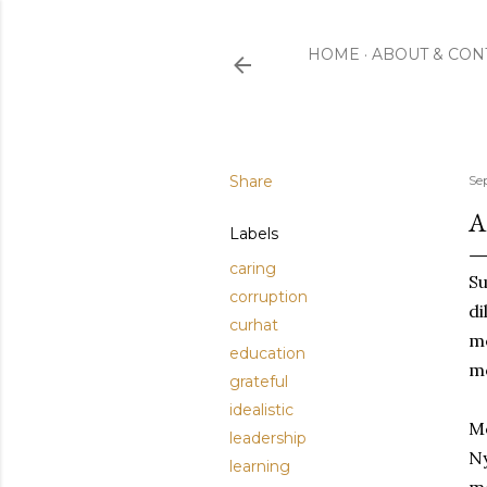
HOME
ABOUT & CON
Share
Se
A
Labels
caring
Su
corruption
di
curhat
m
education
mo
grateful
idealistic
Me
leadership
Ny
learning