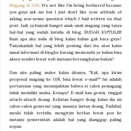
Magang di OJK
. It's not like I'm being bothered because
you guys ask me but I just don't like your attitude of
asking non-sense question which I had written on that
post. Jadi, ya banyak banget anak-anak magang yang tanya
hal-hal yang sudah kutulis di blog, SUDAH KUTULIS!
Buat apa aku nulis di blog kalau kalian gak baca guys?
Tanyakanlah hal yang lebih penting dari itu, atau kalau
misal informasi di blogku kurang memenuhi ya kalian bisa
akses sendiri lewat web instansi bersangkutan bukan?
Dan aku paling males kalau ditanya, "Kak, apa kirim
proposal magang ke OJK bisa lewat e-mail?" Ini adalah
pertanyaan yang menunjukkan bahwa si calon pemagang
tidak memiliki usaha. Kenapa? E-mail kan gratis, tinggal
attach-attach doang. Keliatan banget dong kalau dia ini
calon-calon generasi yang maunya instan doang. Padahal,
meski tidak tertulis, mengirim berkas lewat pos ke
instansi pemerintah adalah hal yang dianggap paling
sopan.