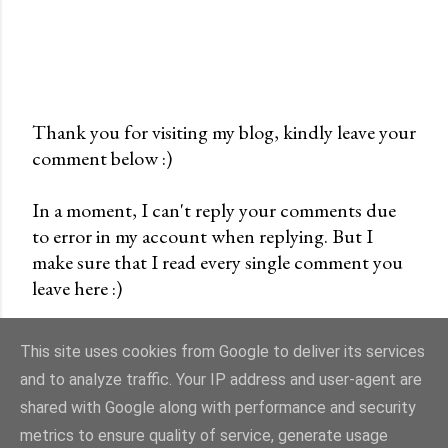
Thank you for visiting my blog, kindly leave your
comment below :)
P
o
In a moment, I can't reply your comments due
s
to error in my account when replying. But I
t
make sure that I read every single comment you
a
leave here :)
C
o
m
This site uses cookies from Google to deliver its services
m
and to analyze traffic. Your IP address and user-agent are
e
shared with Google along with performance and security
n
Powered by Blogger
metrics to ensure quality of service, generate usage
t