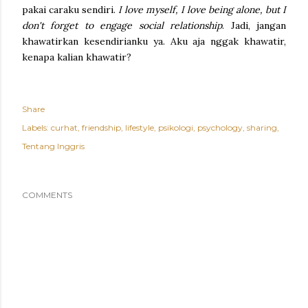
pakai caraku sendiri.
I love myself, I love being alone, but I
don't forget to engage social relationship
. Jadi, jangan
khawatirkan kesendirianku ya. Aku aja nggak khawatir,
kenapa kalian khawatir?
Share
Labels:
curhat
friendship
lifestyle
psikologi
psychology
sharing
Tentang Inggris
COMMENTS