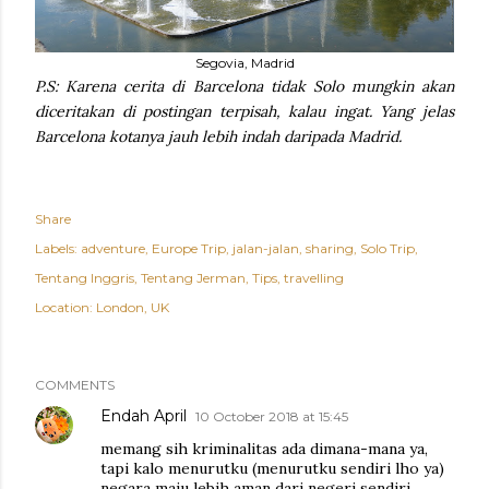
Segovia, Madrid
P.S: Karena cerita di Barcelona tidak Solo mungkin akan
diceritakan di postingan terpisah, kalau ingat. Yang jelas
Barcelona kotanya jauh lebih indah daripada Madrid.
Share
Labels:
adventure
Europe Trip
jalan-jalan
sharing
Solo Trip
Tentang Inggris
Tentang Jerman
Tips
travelling
Location:
London, UK
COMMENTS
Endah April
10 October 2018 at 15:45
memang sih kriminalitas ada dimana-mana ya,
tapi kalo menurutku (menurutku sendiri lho ya)
negara maju lebih aman dari negeri sendiri