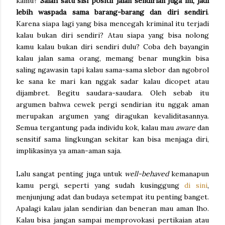
kamu?
Salah satu sisi positif jalan sendirian juga ini, jadi
lebih waspada sama barang-barang dan diri sendiri
.
Karena siapa lagi yang bisa mencegah kriminal itu terjadi
kalau bukan diri sendiri? Atau siapa yang bisa nolong
kamu kalau bukan diri sendiri dulu? Coba deh bayangin
kalau jalan sama orang, memang benar mungkin bisa
saling ngawasin tapi kalau sama-sama slebor dan ngobrol
ke sana ke mari kan nggak sadar kalau dicopet atau
dijambret. Begitu saudara-saudara. Oleh sebab itu
argumen bahwa cewek pergi sendirian itu nggak aman
merupakan argumen yang diragukan kevaliditasannya.
Semua tergantung pada individu kok, kalau mau
aware
dan
sensitif sama lingkungan sekitar kan bisa menjaga diri,
implikasinya ya aman-aman saja.
Lalu sangat penting juga untuk
well-behaved
kemanapun
kamu pergi, seperti yang sudah kusinggung
di sini
,
menjunjung adat dan budaya setempat itu penting banget.
Apalagi kalau jalan sendirian dan beneran mau aman lho.
Kalau bisa jangan sampai memprovokasi pertikaian atau