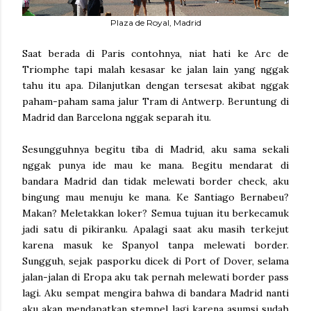
Plaza de Royal, Madrid
Saat berada di Paris contohnya, niat hati ke Arc de
Triomphe tapi malah kesasar ke jalan lain yang nggak
tahu itu apa. Dilanjutkan dengan tersesat akibat nggak
paham-paham sama jalur Tram di Antwerp. Beruntung di
Madrid dan Barcelona nggak separah itu.
Sesungguhnya begitu tiba di Madrid, aku sama sekali
nggak punya ide mau ke mana. Begitu mendarat di
bandara Madrid dan tidak melewati border check, aku
bingung mau menuju ke mana. Ke Santiago Bernabeu?
Makan? Meletakkan loker? Semua tujuan itu berkecamuk
jadi satu di pikiranku. Apalagi saat aku masih terkejut
karena masuk ke Spanyol tanpa melewati border.
Sungguh, sejak pasporku dicek di Port of Dover, selama
jalan-jalan di Eropa aku tak pernah melewati border pass
lagi. Aku sempat mengira bahwa di bandara Madrid nanti
aku akan mendapatkan stempel lagi karena asumsi sudah