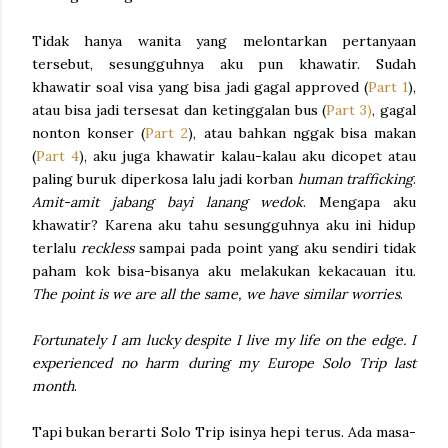
Tidak hanya wanita yang melontarkan pertanyaan
tersebut, sesungguhnya aku pun khawatir. Sudah
khawatir soal visa yang bisa jadi gagal approved (
Part 1
),
atau bisa jadi tersesat dan ketinggalan bus (
Part 3)
, gagal
nonton konser (
Part 2
), atau bahkan nggak bisa makan
(
Part 4
), aku juga khawatir kalau-kalau aku dicopet atau
paling buruk diperkosa lalu jadi korban
human trafficking
.
Amit-amit jabang bayi lanang wedok
. Mengapa aku
khawatir? Karena aku tahu sesungguhnya aku ini hidup
terlalu
reckless
sampai pada point yang aku sendiri tidak
paham kok bisa-bisanya aku melakukan kekacauan itu.
The point is we are all the same, we have similar worries
.
Fortunately I am lucky despite I live my life on the edge. I
experienced no harm during my Europe Solo Trip last
month
.
Tapi bukan berarti Solo Trip isinya hepi terus. Ada masa-