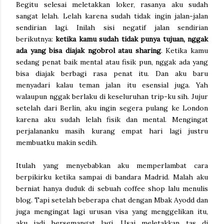
Begitu selesai meletakkan loker, rasanya aku sudah
sangat lelah. Lelah karena sudah tidak ingin jalan-jalan
sendirian lagi. Inilah sisi negatif jalan sendirian
berikutnya:
ketika kamu sudah tidak punya tujuan, nggak
ada yang bisa diajak ngobrol atau sharing
. Ketika kamu
sedang penat baik mental atau fisik pun, nggak ada yang
bisa diajak berbagi rasa penat itu. Dan aku baru
menyadari kalau teman jalan itu esensial juga. Yah
walaupun nggak berlaku di keseluruhan trip-ku sih. Jujur
setelah dari Berlin, aku ingin segera pulang ke London
karena aku sudah lelah fisik dan mental. Mengingat
perjalananku masih kurang empat hari lagi justru
membuatku makin sedih.
Itulah yang menyebabkan aku memperlambat cara
berpikirku ketika sampai di bandara Madrid. Malah aku
berniat hanya duduk di sebuah coffee shop lalu menulis
blog. Tapi setelah beberapa chat dengan Mbak Ayodd dan
juga mengingat lagi urusan visa yang menggelikan itu,
aku jadi bersemangat lagi. Usai meletakkan tas di