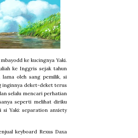
ri mbayodd ke kucingnya Yaki.
liah ke Inggris sejak tahun
 lama oleh sang pemilik, si
g inginnya deket-deket terus
an selalu mencari perhatian
sanya seperti melihat diriku
i si Yaki: separation anxiety
menjual keyboard Rexus Daxa