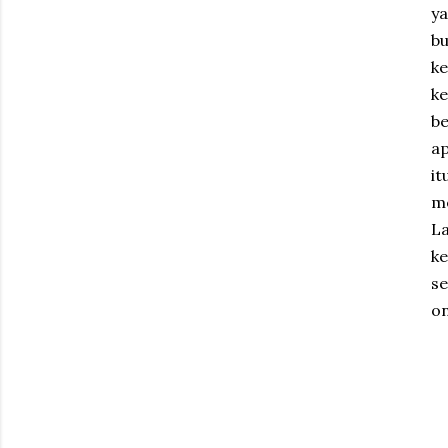
y
b
ke
ke
be
ap
i
me
L
k
se
on