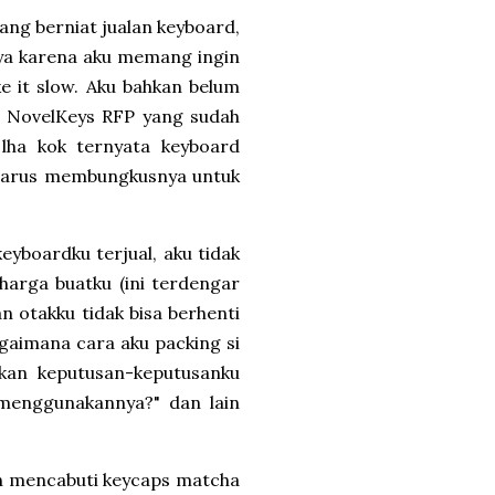
ang berniat jualan keyboard,
anya karena aku memang ingin
e it slow. Aku bahkan belum
i NovelKeys RFP yang sudah
 lha kok ternyata keyboard
u harus membungkusnya untuk
eyboardku terjual, aku tidak
harga buatku (ini terdengar
an otakku tidak bisa berhenti
agaimana cara aku packing si
kan keputusan-keputusanku
 menggunakannya?" dan lain
ah mencabuti keycaps matcha