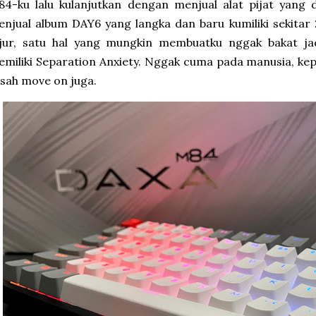
4-ku lalu kulanjutkan dengan menjual alat pijat yang d
njual album DAY6 yang langka dan baru kumiliki sekitar
ujur, satu hal yang mungkin membuatku nggak bakat jad
miliki Separation Anxiety. Nggak cuma pada manusia, k
sah move on juga.