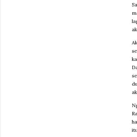
Sa
ma
la
ak
Ak
s
k
Da
se
du
ak
Ng
R
ha
i