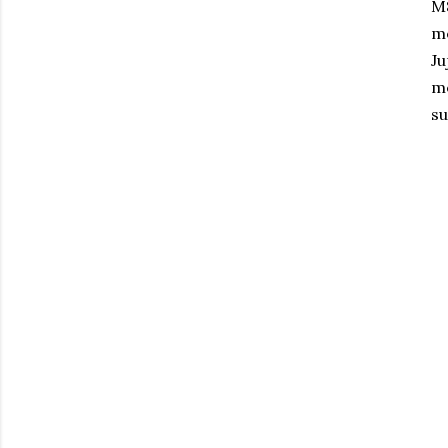
M8
me
J
me
su