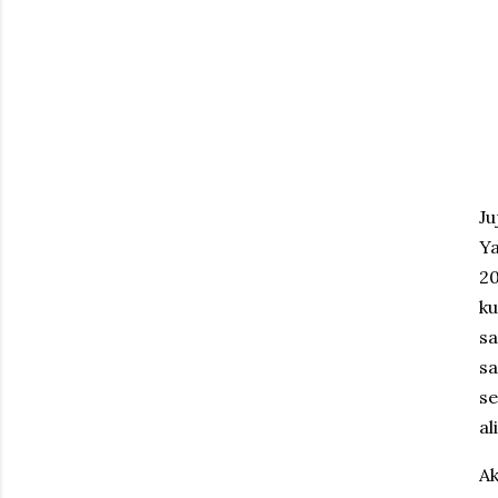
Ju
Ya
20
ku
sa
sa
se
al
Ak