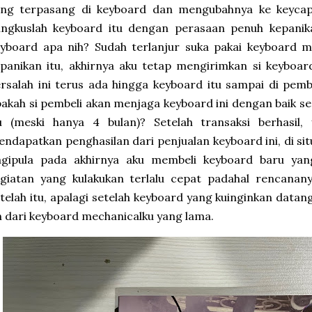
ang terpasang di keyboard dan mengubahnya ke keycap
ungkuslah keyboard itu dengan perasaan penuh kepani
yboard apa nih? Sudah terlanjur suka pakai keyboard m
panikan itu, akhirnya aku tetap mengirimkan si keyboar
rsalah ini terus ada hingga keyboard itu sampai di pemb
akah si pembeli akan menjaga keyboard ini dengan baik s
tu (meski hanya 4 bulan)? Setelah transaksi berhasil,
ndapatkan penghasilan dari penjualan keyboard ini, di sit
agipula pada akhirnya aku membeli keyboard baru yang
egiatan yang kulakukan terlalu cepat padahal rencana
telah itu, apalagi setelah keyboard yang kuinginkan datan
 dari keyboard mechanicalku yang lama.