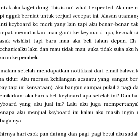
ntak aku kaget dong, this is not what I expected. Aku mem
pi nggak berniat untuk terjual secepat ini. Alasan utam
nti keyboard ke merk yang lain tapi aku benar-benar tak
empat memutuskan mau ganti ke keyboard apa, kecuali s
asuk wishlist tapi baru mau aku beli tahun depan. Eh
chanicalku laku dan mau tidak mau, suka tidak suka ak
kirim ke pembeli.
malam setelah mendapatkan notifikasi dari email bahwa k
sa tidur. Aku merasa kehilangan sesuatu yang sangat ber
bay tapi ini kenyataan). Aku bangun sampai pukul 2 pagi d
mikirkan: aku harus beli keyboard apa setelah ini? Dan b
eyboard yang aku jual ini? Lalu aku juga mempertanya
Kenapa aku menjual keyboard ini kalau aku masih ingin
bagainya.
hirnya hari esok pun datang dan pagi-pagi betul aku sud