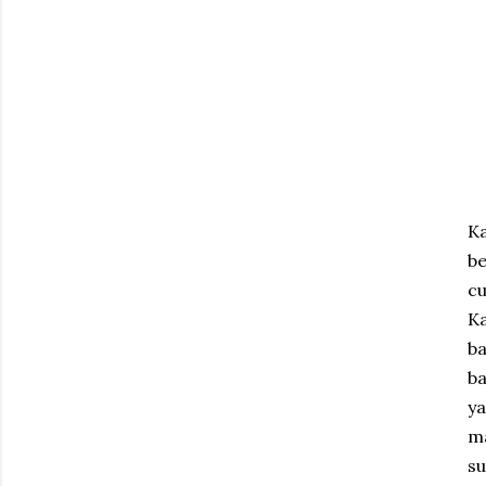
K
be
cu
Ka
ba
ba
ya
m
su