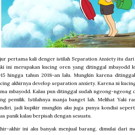
jur pertama kali denger istilah Separation Anxiety itu da
ki ini merupakan kucing oren yang ditinggal mbayodd ku
15 hingga tahun 2018-an lalu. Mungkin karena ditinggal
cing akhirnya develop separation anxiety. Karena ni kucin
ma mbayodd. Kalau pun ditinggal sudah ngeong-ngeong d
ng pemilik. Istilahnya manja banget lah. Melihat Yaki ra
ndiri, jadi kupikir mungkin aku juga punya kondisi sepert
ias panik kalau berpisah dengan sesuatu.
hir-akhir ini aku banyak menjual barang, dimulai dari 