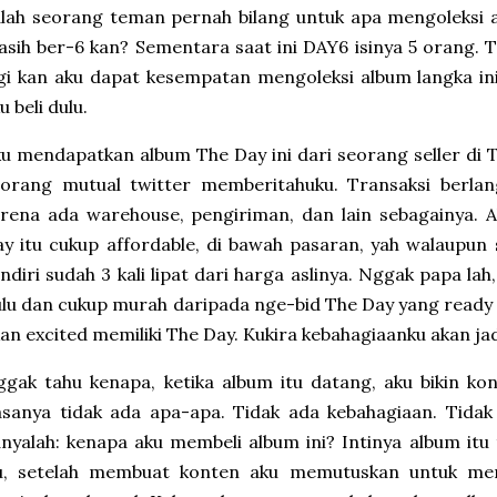
lah seorang teman pernah bilang untuk apa mengoleksi 
sih ber-6 kan? Sementara saat ini DAY6 isinya 5 orang. 
gi kan aku dapat kesempatan mengoleksi album langka in
u beli dulu.
u mendapatkan album The Day ini dari seorang seller di T
eorang mutual twitter memberitahuku. Transaksi berlan
arena ada warehouse, pengiriman, dan lain sebagainya.
y itu cukup affordable, di bawah pasaran, yah walaupu
ndiri sudah 3 kali lipat dari harga aslinya. Nggak papa lah
lu dan cukup murah daripada nge-bid The Day yang ready 
an excited memiliki The Day. Kukira kebahagiaanku akan ja
gak tahu kenapa, ketika album itu datang, aku bikin kon
asanya tidak ada apa-apa. Tidak ada kebahagiaan. Tida
nyalah: kenapa aku membeli album ini? Intinya album itu 
tu, setelah membuat konten aku memutuskan untuk menj