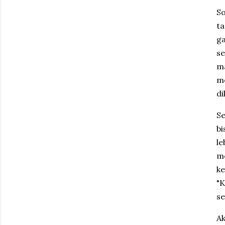
So
ta
ga
s
m
me
di
Se
bi
le
me
k
"
se
Ak