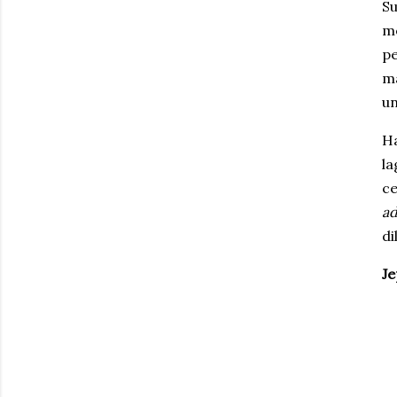
Su
me
p
ma
un
Ha
l
ce
a
di
J