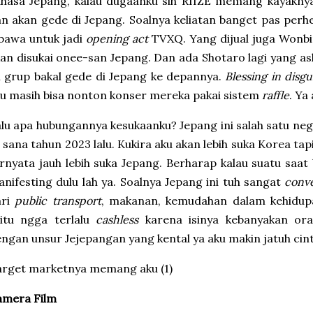
hasa Jepang, kalau dugaanku sih RIIZE memang kayaknya
n akan gede di Jepang. Soalnya keliatan banget pas per
bawa untuk jadi
opening act
TVXQ. Yang dijual juga Wonbi
an disukai onee-san Jepang. Dan ada Shotaro lagi yang asl
i grup bakal gede di Jepang ke depannya.
Blessing in disgu
u masih bisa nonton konser mereka pakai sistem
raffle
. Ya
lu apa hubungannya kesukaanku? Jepang ini salah satu nega
 sana tahun 2023 lalu. Kukira aku akan lebih suka Korea tap
rnyata jauh lebih suka Jepang. Berharap kalau suatu saat 
nifesting dulu lah ya. Soalnya Jepang ini tuh sangat
conv
ari
public transport
, makanan, kemudahan dalam kehidup
aitu ngga terlalu
cashless
karena isinya kebanyakan ora
ngan unsur Jejepangan yang kental ya aku makin jatuh cinta 
arget marketnya memang aku (1)
amera Film