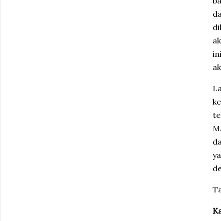
ba
da
di
ak
in
ak
La
ke
te
Ma
d
y
de
T
K