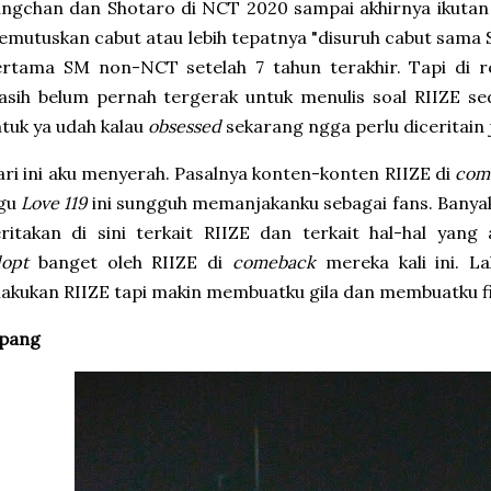
ngchan dan Shotaro di NCT 2020 sampai akhirnya ikutan
mutuskan cabut atau lebih tepatnya "disuruh cabut sama 
ertama SM non-NCT setelah 7 tahun terakhir. Tapi di r
sih belum pernah tergerak untuk menulis soal RIIZE se
tuk ya udah kalau
obsessed
sekarang ngga perlu diceritain j
ri ini aku menyerah. Pasalnya konten-konten RIIZE di
com
agu
Love 119
ini sungguh memanjakanku sebagai fans. Banyak
ritakan di sini terkait RIIZE dan terkait hal-hal yang 
dopt
banget oleh RIIZE di
comeback
mereka kali ini. La
lakukan RIIZE tapi makin membuatku gila dan membuatku fi
epang