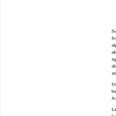
Se
f
al
a
ng
d
sti
D
b
Je
L