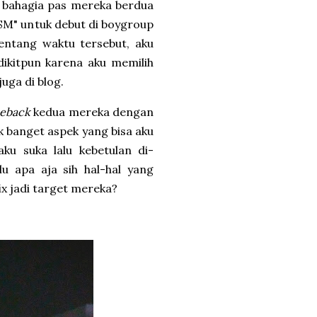
 bahagia pas mereka berdua
SM" untuk debut di boygroup
entang waktu tersebut, aku
dikitpun karena aku memilih
uga di blog.
eback
kedua mereka dengan
 banget aspek yang bisa aku
aku suka lalu kebetulan di-
lu apa aja sih hal-hal yang
x jadi target mereka?