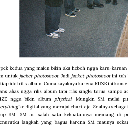
spek kedua yang makin bikin aku heboh ngga karu-karua
lm untuk
jacket
photoshoot
. Jadi
jacket photoshoot
ini tuh
tiap idol rilis album. Cuma kayaknya karena RIIZE ini kon
ans alias ngga rilis album tapi rilis single terus sampe 
IIZE ngga bikin album
physical
. Mungkin SM mulai p
erything
ke digital yang merajai chart aja. Soalnya sebaga
rup SM, SM ini salah satu kekuatannya memang di pen
enurutku langkah yang bagus karena SM maunya sek