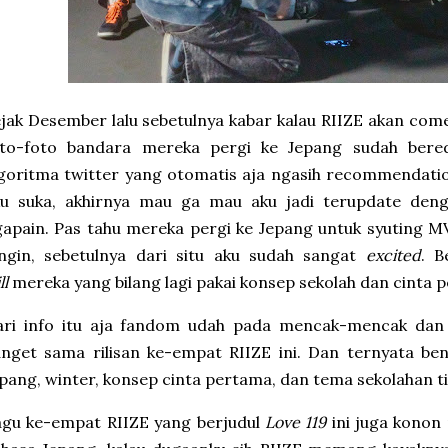
jak Desember lalu sebetulnya kabar kalau RIIZE akan com
oto-foto bandara mereka pergi ke Jepang sudah bered
goritma twitter yang otomatis aja ngasih recommendati
ku suka, akhirnya mau ga mau aku jadi terupdate den
apain. Pas tahu mereka pergi ke Jepang untuk syuting M
ingin, sebetulnya dari situ aku sudah sangat
excited
. B
ll
mereka yang bilang lagi pakai konsep sekolah dan cinta 
ari info itu aja fandom udah pada mencak-mencak dan 
anget sama rilisan ke-empat RIIZE ini. Dan ternyata b
pang, winter, konsep cinta pertama, dan tema sekolahan ti
agu ke-empat RIIZE yang berjudul
Love 119
ini juga konon 