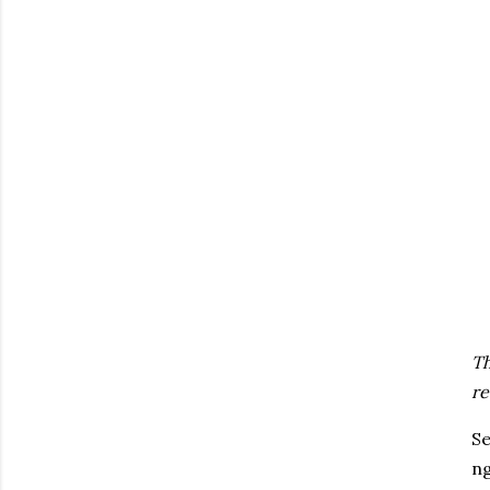
Th
re
Se
n