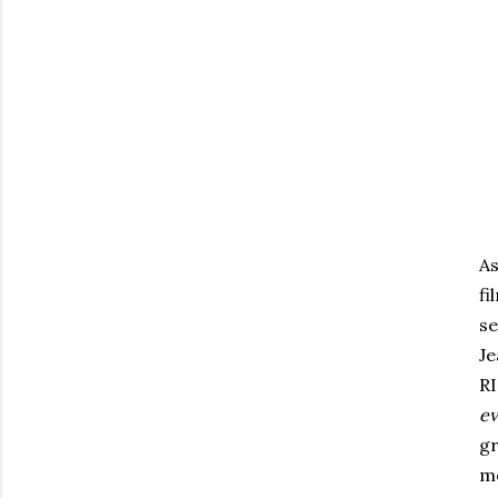
A
fi
se
Je
R
ev
g
m