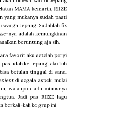
 akan dibesarkan di Jepang
helatan MAMA kemarin, RIIZE
n yang mukanya sudah pasti
i warga Jepang. Sudahlah fix
ise
-nya adalah kemungkinan
 asalkan beruntung aja sih.
ra favorit aku setelah pergi
i pas udah ke Jepang, aku tuh
bisa betulan tinggal di sana.
enient
di segala aspek, mulai
an, walaupun ada minusnya
ngtua. Jadi pas RIIZE lagu
berkali-kali ke grup ini.