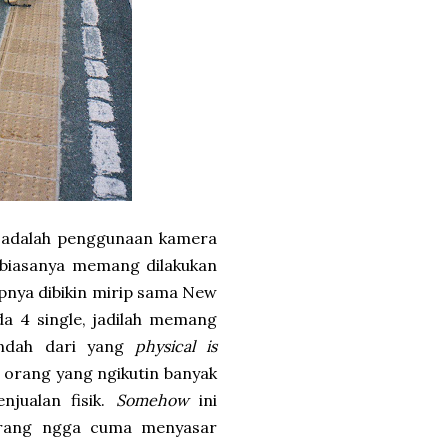
n adalah penggunaan kamera
 biasanya memang dilakukan
sepnya dibikin mirip sama New
ada 4 single, jadilah memang
indah dari yang
physical is
i orang yang ngikutin banyak
jualan fisik.
Somehow
ini
arang ngga cuma menyasar