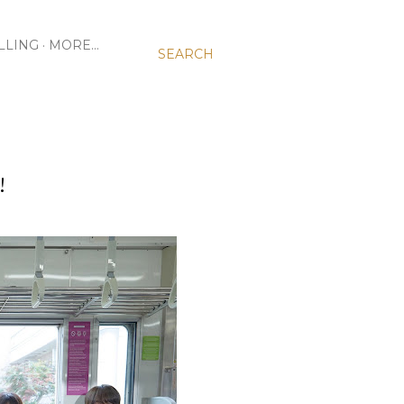
LLING
MORE…
SEARCH
!